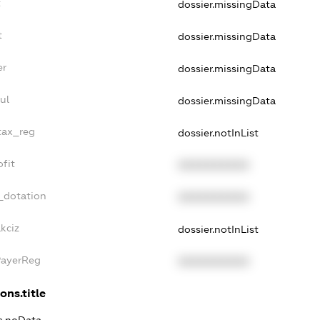
t
dossier.missingData
t
dossier.missingData
er
dossier.missingData
ul
dossier.missingData
tax_reg
dossier.notInList
fit
XXXXXXXXXX
_dotation
XXXXXXXXXX
kciz
dossier.notInList
PayerReg
XXXXXXXXXX
ons.title