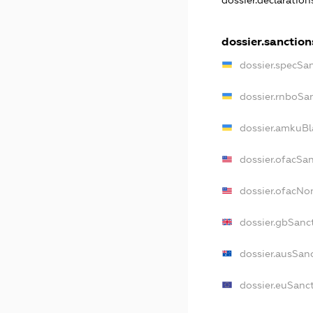
dossier.declaratio
dossier.sanction
dossier.specSa
dossier.rnboSa
dossier.amkuBl
dossier.ofacSa
dossier.ofacN
dossier.gbSanc
dossier.ausSan
dossier.euSanc