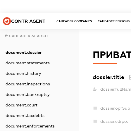
CONTR AGENT
CAHEADER.COMPANIES
CAHEADER.PERSONS
CAHEADER.SEARCH
ПРИВАТ
document.dossier
document.statements
document.history
dossier.title
document.inspections
dossier.fullNam
document.bankruptcy
document.court
dossier.opfSub
document.taxdebts
dossier.edrpo:
document.enforcements