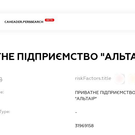
BETA
CAHEADER.PERSSEARCH
НЕ ПІДПРИЄМСТВО "АЛЬТА
riskFactors.title
0
0
e:
ПРИВАТНЕ ПІДПРИЄМСТВО
"АЛЬТАІР"
Type:
-
31969158