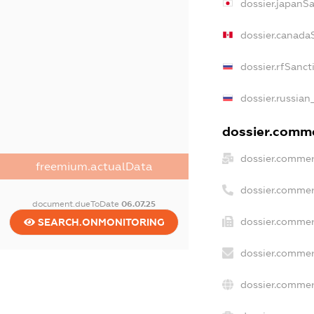
dossier.japanS
dossier.canada
dossier.rfSanct
dossier.russian
dossier.commer
dossier.commer
freemium.actualData
dossier.commer
document.dueToDate
06.07.25
dossier.commer
SEARCH.ONMONITORING
dossier.commer
dossier.commer