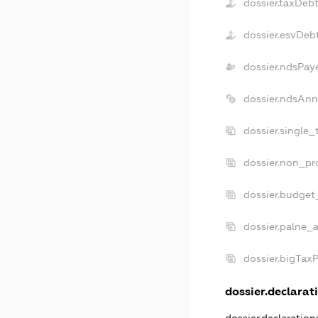
dossier.taxDeb
dossier.esvDeb
dossier.ndsPay
dossier.ndsAnn
dossier.single_
dossier.non_pro
dossier.budget
dossier.palne_a
dossier.bigTax
dossier.declarati