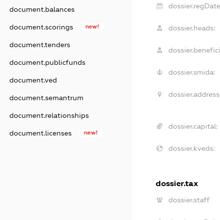
dossier.regDate
document.balances
document.scorings
new!
dossier.heads:
document.tenders
dossier.benefici
document.publicfunds
dossier.smida:
document.ved
dossier.address
document.semantrum
document.relationships
dossier.capital:
document.licenses
new!
dossier.kveds:
dossier.tax
dossier.staff