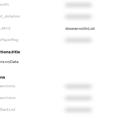
rofit
XXXXXXXXXX
et_dotation
XXXXXXXXXX
_akciz
dossier.notInList
axPayerReg
XXXXXXXXXX
tions.title
ions.noData
ons
Sanctions
XXXXXXXXXX
Sanctions
XXXXXXXXXX
BlackList
XXXXXXXXXX