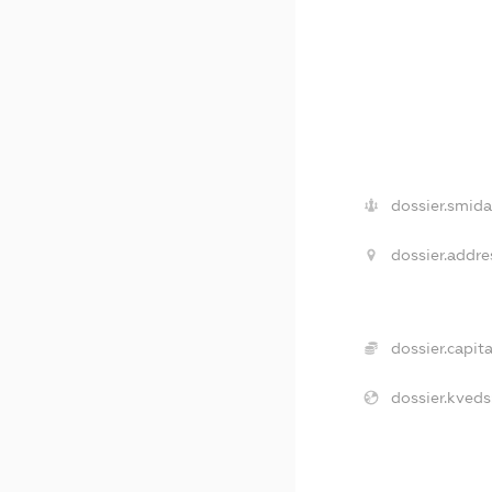
dossier.smida
dossier.addre
dossier.capita
dossier.kveds