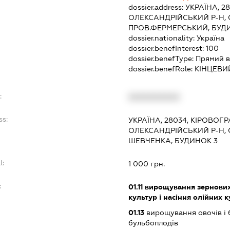
dossier.address:
УКРАЇНА, 2
ОЛЕКСАНДРІЙСЬКИЙ Р-Н, 
ПРОВ.ФЕРМЕРСЬКИЙ, БУД
dossier.nationality:
Україна
dossier.benefInterest:
100
dossier.benefType:
Прямий в
dossier.benefRole:
КІНЦЕВИ
:
XXXXXXXXXX
ss:
УКРАЇНА, 28034, КІРОВОГ
ОЛЕКСАНДРІЙСЬКИЙ Р-Н,
ШЕВЧЕНКА, БУДИНОК 3
l:
1 000 грн.
:
01.11
вирощування зернових 
культур і насіння олійних 
01.13
вирощування овочів і 
бульбоплодів