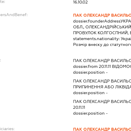
te:
16.10.02
dersAndBenef:
ПАК ОЛЕКСАНДР ВАСИЛЬ
dossier.founderAddress
УКРА
ОБЛ., ОЛЕКСАНДРІЙСЬКИЙ
ПРОВУЛОК КОЛГОСПНИЙ, 
statements.nationality:
Укра
Розмір внеску до статутног
:
ПАК ОЛЕКСАНДР ВАСИЛЬ
dossier.from 20.11.11
ВІДОМОС
dossier.position -
ПАК ОЛЕКСАНДР ВАСИЛЬ
ПРИПИНЕННЯ АБО ЛІКВІД
dossier.position -
ПАК ОЛЕКСАНДР ВАСИЛЬ
20.11.11
dossier.position -
ciaries:
ПАК ОЛЕКСАНДР ВАСИЛЬ