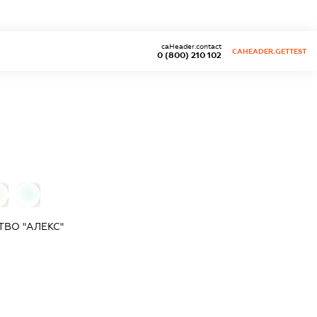
caHeader.contact
CAHEADER.GETTEST
0 (800) 210 102
0
0
ВО "АЛЕКС"