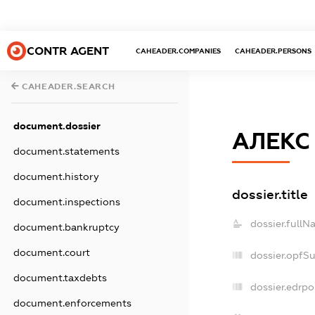
CONTR AGENT
CAHEADER.COMPANIES
CAHEADER.PERSONS
CAHEADER.SEARCH
document.dossier
АЛЕКС
document.statements
document.history
dossier.title
document.inspections
dossier.fullN
document.bankruptcy
document.court
dossier.opfS
document.taxdebts
dossier.edrpo
document.enforcements