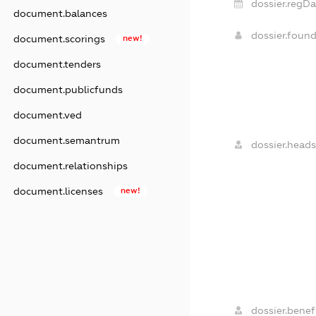
dossier.regDa
document.balances
dossier.foun
document.scorings
new!
document.tenders
document.publicfunds
document.ved
document.semantrum
dossier.heads
document.relationships
document.licenses
new!
dossier.benefi