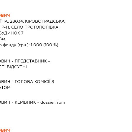
ОВИЧ
ЇНА, 28034, КІРОВОГРАДСЬКА
 Р-Н, СЕЛО ПРОТОПОПІВКА,
БУДИНОК 7
їна
о фонду (грн.):
1 000
(100 %)
ОВИЧ
-
ПРЕДСТАВНИК
-
ТІ ВІДСУТНІ
ОВИЧ
-
ГОЛОВА КОМІСІЇ З
АТОР
ОВИЧ
-
КЕРІВНИК
- dossier.from
ОВИЧ