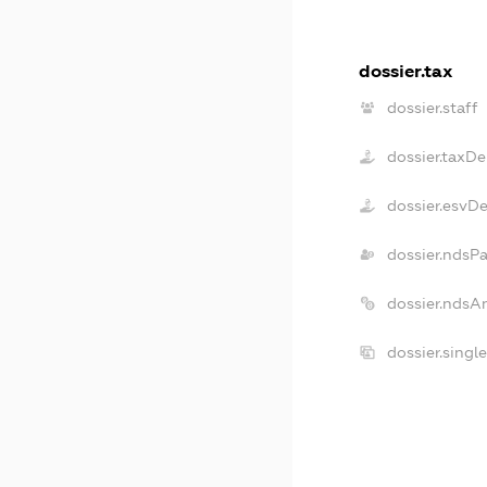
dossier.tax
dossier.staff
dossier.taxDe
dossier.esvD
dossier.ndsP
dossier.ndsA
dossier.singl