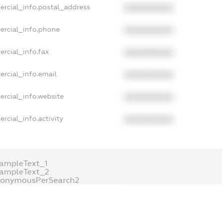
ercial_info.postal_address
XXXXXXXXXX
ercial_info.phone
XXXXXXXXXX
rcial_info.fax
XXXXXXXXXX
ercial_info.email
XXXXXXXXXX
ercial_info.website
XXXXXXXXXX
rcial_info.activity
XXXXXXXXXX
ampleText_1
xampleText_2
nonymousPerSearch2
DETAILS
FREEMIUM.REGISTER