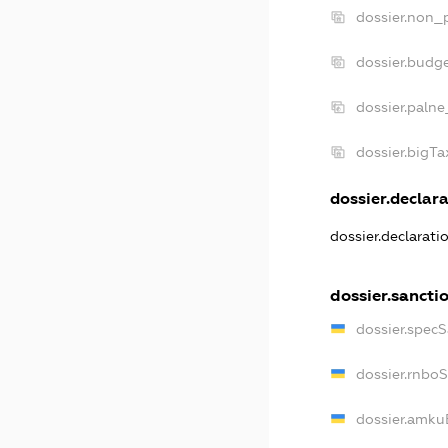
dossier.non_p
dossier.budg
dossier.palne
dossier.bigT
dossier.declara
dossier.declarat
dossier.sancti
dossier.spec
dossier.rnbo
dossier.amku