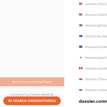
dossier.ofac
dossier.ofac
dossier.gbSa
dossier.ausS
dossier.euSa
dossier.japa
dossier.cana
dossier.rfSan
freemium.actualData
dossier.russi
document.dueToDate
20.04.24
dossier.comm
SEARCH.ONMONITORING