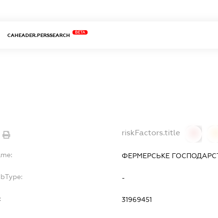
BETA
CAHEADER.PERSSEARCH
riskFactors.title
0
ame:
ФЕРМЕРСЬКЕ ГОСПОДАРСТ
ubType:
-
:
31969451