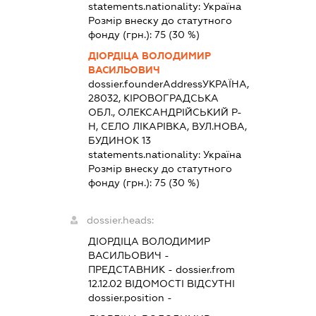
statements.nationality:
Україна
Розмір внеску до статутного
фонду (грн.):
75
(30 %)
ДІОРДІЦА ВОЛОДИМИР
ВАСИЛЬОВИЧ
dossier.founderAddress
УКРАЇНА,
28032, КІРОВОГРАДСЬКА
ОБЛ., ОЛЕКСАНДРІЙСЬКИЙ Р-
Н, СЕЛО ЛІКАРІВКА, ВУЛ.НОВА,
БУДИНОК 13
statements.nationality:
Україна
Розмір внеску до статутного
фонду (грн.):
75
(30 %)
dossier.heads:
ДІОРДІЦА ВОЛОДИМИР
ВАСИЛЬОВИЧ
-
ПРЕДСТАВНИК
- dossier.from
12.12.02
ВІДОМОСТІ ВІДСУТНІ
dossier.position -