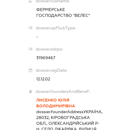
dossier.fullName:
ФЕРМЕРСЬКЕ
ГОСПОДАРСТВО "ВЕЛЕС"
dossier.opfSubType:
-
dossier.edrpo:
31969467
dossier.regDate:
12.12.02
dossier.foundersAndBenef:
ЛИСЕНКО ЮЛІЯ
ВОЛОДИМИРІВНА
dossier.founderAddress
УКРАЇНА,
28032, КІРОВОГРАДСЬКА
ОБЛ., ОЛЕКСАНДРІЙСЬКИЙ Р-
Н, СЕЛО ЛІКАРІВКА, ВУЛИЦЯ