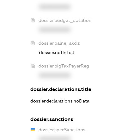
XXXXXXXXXX
dossier.budget_dotation
XXXXXXXXXX
dossier.palne_akciz
dossier.notInList
dossier.bigTaxPayerReg
XXXXXXXXXX
dossier.declarations.title
dossier.declarations.noData
dossier.sanctions
dossier.specSanctions
XXXXXXXXXX