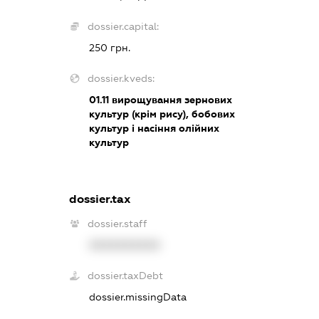
dossier.capital:
250 грн.
dossier.kveds:
01.11
вирощування зернових
культур (крім рису), бобових
культур і насіння олійних
культур
dossier.tax
dossier.staff
XXXXXXXXXX
dossier.taxDebt
dossier.missingData