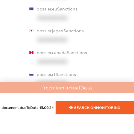
dossier.euSanctions
XXXXXXXXXX
dossier.japanSanctions
XXXXXXXXXX
dossier.canadaSanctions
XXXXXXXXXX
dossier.rfSanctions
XXXXXXXXXX
freemium.actualData
dossier.russian_reg_title
XXXXXXXXXX
document.dueToDate
13.09.24
SEARCH.ONMONITORING
dossier.commercial_info.title
dossier.commercial_info.postal_address