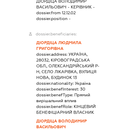
ДІОРДІЦА ВОЛОДИМИР
ВАСИЛЬОВИЧ
-
КЕРІВНИК
-
dossier.from 12.12.02
dossier.position -
dossier.beneficiaries:
ДІОРДІЦА ЛЮДМИЛА
ГРИГОРІВНА
dossier.address:
УКРАЇНА,
28032, КІРОВОГРАДСЬКА
ОБЛ., ОЛЕКСАНДРІЙСЬКИЙ Р-
Н, СЕЛО ЛІКАРІВКА, ВУЛИЦЯ
НОВА, БУДИНОК 13
dossier.nationality:
Україна
dossier.benefInterest:
30
dossier.benefType:
Прямий
вирішальний вплив
dossier.benefRole:
КІНЦЕВИЙ
БЕНЕФІЦІАРНИЙ ВЛАСНИК
ДІОРДІЦА ВОЛОДИМИР
ВАСИЛЬОВИЧ