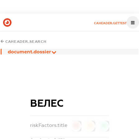
CAHEADER.GETTEST
CAHEADER.SEARCH
document.dossier
ВЕЛЕС
riskFactors.title
0
0
0