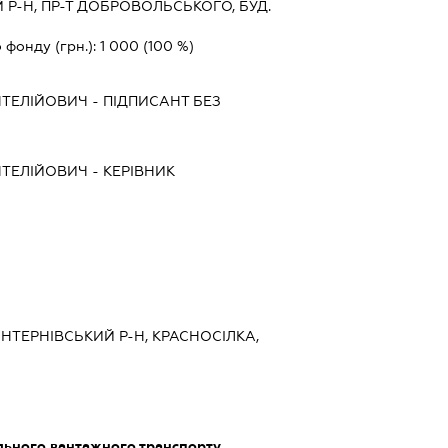
Р-Н, ПР-Т ДОБРОВОЛЬСЬКОГО, БУД.
 фонду (грн.):
1 000
(100 %)
НТЕЛІЙОВИЧ
-
ПІДПИСАНТ
БЕЗ
НТЕЛІЙОВИЧ
-
КЕРІВНИК
ІНТЕРНІВСЬКИЙ Р-Н, КРАСНОСІЛКА,
ільного вантажного транспорту