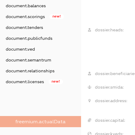
document.balances
document.scorings
new!
document.tenders
dossier.heads:
document.publicfunds
document.ved
document.semantrum
document.relationships
dossier.beneficiarie
document.licenses
new!
dossier.smida:
dossier.address:
dossier.capital:
freemium.actualData
dossier.kveds: