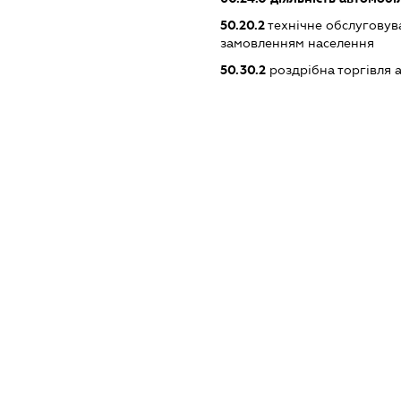
50.20.2
технічне обслуговува
замовленням населення
50.30.2
роздрібна торгівля 
XXXXXXXXXX
dossier.missingData
dossier.missingData
dossier.missingData
dossier.missingData
_reg
dossier.single_tax_reg_date -