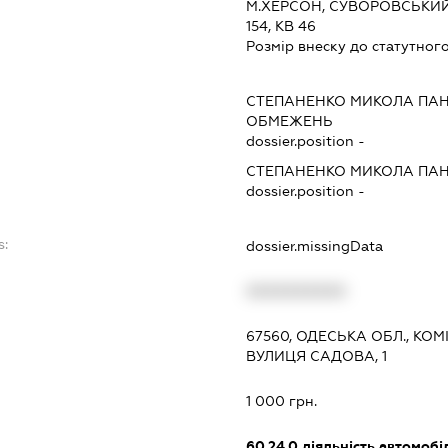
М.ХЕРСОН, СУВОРОВСЬКИЙ 
154, КВ 46
Розмір внеску до статутного
СТЕПАНЕНКО МИКОЛА ПА
ОБМЕЖЕНЬ
dossier.position -
СТЕПАНЕНКО МИКОЛА ПА
dossier.position -
s:
dossier.missingData
XXXXXXXXXX
67560, ОДЕСЬКА ОБЛ., КОМ
ВУЛИЦЯ САДОВА, 1
1 000 грн.
60.24.0
діяльність автомоб