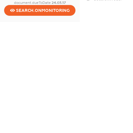
document.dueToDate
24.03.17
SEARCH.ONMONITORING
dossier.tax
dossier.staff
dossier.taxDebt
dossier.esvDebt
dossier.ndsPayer
dossier.ndsAnnul
dossier.single_tax