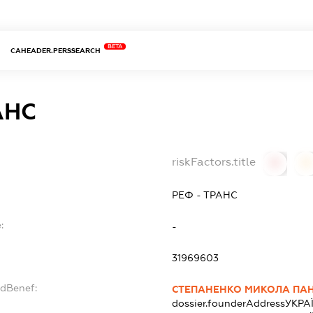
BETA
CAHEADER.PERSSEARCH
АНС
riskFactors.title
0
0
РЕФ - ТРАНС
:
-
31969603
ndBenef:
СТЕПАНЕНКО МИКОЛА ПА
dossier.founderAddress
УКРА