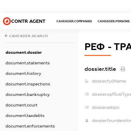
CONTR AGENT
CAHEADER.COMPANIES
CAHEADER.PERSONS
CAHEADER.SEARCH
РЕФ - ТР
document.dossier
document.statements
dossier.title
document.history
dossier.fullName:
document.inspections
dossier.opfSubType
document.bankruptcy
document.court
dossier.edrpo:
document.taxdebts
dossier.foundersA
document.enforcements