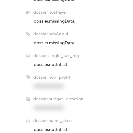
dossier.ndsPayer
dossier.missingData
dossier.ndsAnnul
dossier.missingData
dossier.single_tax_reg
dossier.notInList
dossier.non_profit
XXXXXXXXXX
dossier.budget_dotation
XXXXXXXXXX
dossier.palne_akciz
dossier.notInList