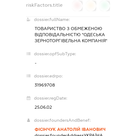
riskFactors.title
0
0
0
dossier.fullName:
ТОВАРИСТВО З ОБМЕЖЕНОЮ
ВІДПОВІДАЛЬНІСТЮ "ОДЕСЬКА
ЗЕРНОТОРГІВЕЛЬНА КОМПАНІЯ"
dossier.opfSubType:
-
dossier.edrpo:
31969708
dossier.regDate:
25.06.02
dossier.foundersAndBenef:
ФІСІНЧУК АНАТОЛІЙ ІВАНОВИЧ
dossier.founderAddress
УКРАЇНА,