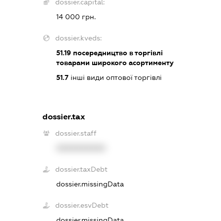
dossier.capital:
14 000 грн.
dossier.kveds:
51.19
посередництво в торгівлі
товарами широкого асортименту
51.7
інші види оптової торгівлі
dossier.tax
dossier.staff
XXXXXXXXXX
dossier.taxDebt
dossier.missingData
dossier.esvDebt
dossier.missingData