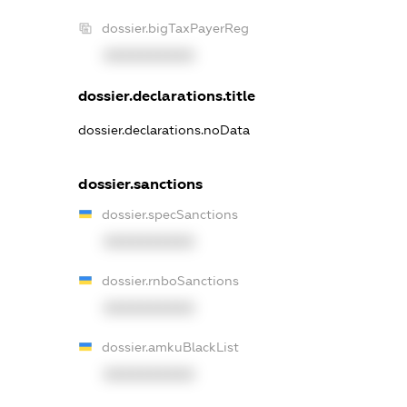
dossier.bigTaxPayerReg
XXXXXXXXXX
dossier.declarations.title
dossier.declarations.noData
dossier.sanctions
dossier.specSanctions
XXXXXXXXXX
dossier.rnboSanctions
XXXXXXXXXX
dossier.amkuBlackList
XXXXXXXXXX