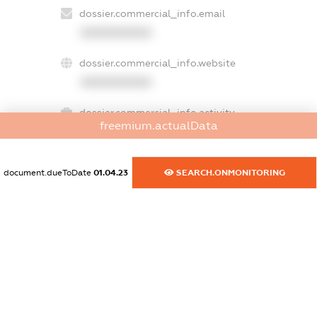
dossier.commercial_info.email
XXXXXXXXXX
dossier.commercial_info.website
XXXXXXXXXX
dossier.commercial_info.activity
freemium.actualData
XXXXXXXXXX
document.dueToDate
01.04.23
SEARCH.ONMONITORING
freemium.exampleText_1
freemium.exampleText_2
freemium.anonymousPerSearch2
FREEMIUM.DETAILS
FREEMIUM.REGISTER