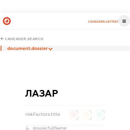
CAHEADER.GETTEST
CAHEADER.SEARCH
document.dossier
ЛАЗАР
riskFactors.title
0
0
0
dossier.fullName: