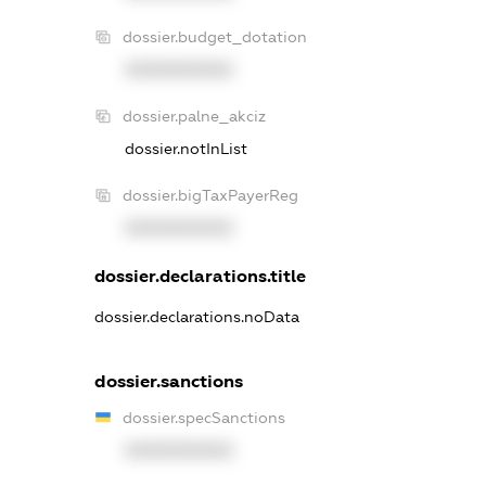
dossier.budget_dotation
XXXXXXXXXX
dossier.palne_akciz
dossier.notInList
dossier.bigTaxPayerReg
XXXXXXXXXX
dossier.declarations.title
dossier.declarations.noData
dossier.sanctions
dossier.specSanctions
XXXXXXXXXX