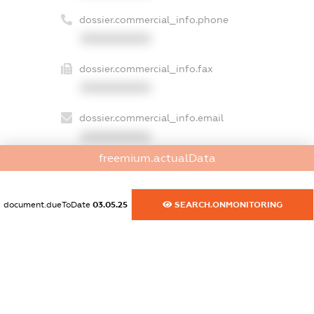
dossier.commercial_info.phone
XXXXXXXXXX
dossier.commercial_info.fax
XXXXXXXXXX
dossier.commercial_info.email
XXXXXXXXXX
freemium.actualData
dossier.commercial_info.website
XXXXXXXXXX
document.dueToDate
03.05.25
SEARCH.ONMONITORING
dossier.commercial_info.activity
XXXXXXXXXX
freemium.exampleText_1
freemium.exampleText_2