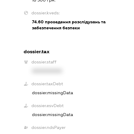
18 500 грн.
dossier.kveds:
74.60
проведення розслідувань та
забезпечення безпеки
dossier.tax
dossier.staff
XXXXXXXXXX
dossier.taxDebt
dossier.missingData
dossier.esvDebt
dossier.missingData
dossier.ndsPayer