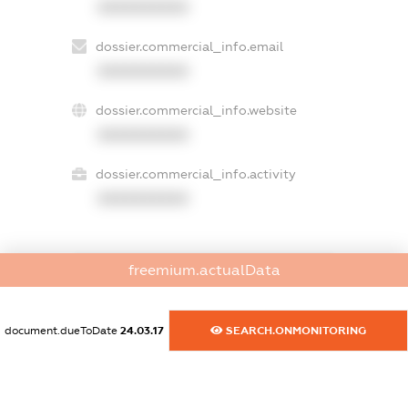
XXXXXXXXXX
dossier.commercial_info.email
XXXXXXXXXX
dossier.commercial_info.website
XXXXXXXXXX
dossier.commercial_info.activity
XXXXXXXXXX
freemium.actualData
freemium.exampleText_1
freemium.exampleText_2
freemium.anonymousPerSearch2
document.dueToDate
24.03.17
SEARCH.ONMONITORING
FREEMIUM.DETAILS
FREEMIUM.REGISTER