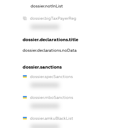
dossier.notInList
dossier.bigTaxPayerReg
XXXXXXXXXX
dossier.declarations.title
dossier.declarations.noData
dossier.sanctions
dossier.specSanctions
XXXXXXXXXX
dossier.rnboSanctions
XXXXXXXXXX
dossier.amkuBlackList
XXXXXXXXXX