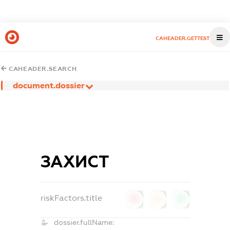
CAHEADER.GETTEST
CAHEADER.SEARCH
document.dossier
ЗАХИСТ
riskFactors.title
0
0
0
dossier.fullName: