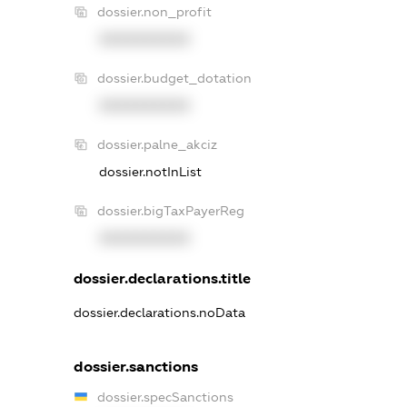
dossier.non_profit
XXXXXXXXXX
dossier.budget_dotation
XXXXXXXXXX
dossier.palne_akciz
dossier.notInList
dossier.bigTaxPayerReg
XXXXXXXXXX
dossier.declarations.title
dossier.declarations.noData
dossier.sanctions
dossier.specSanctions