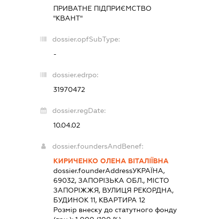
ПРИВАТНЕ ПІДПРИЄМСТВО
"КВАНТ"
dossier.opfSubType:
-
dossier.edrpo:
31970472
dossier.regDate:
10.04.02
dossier.foundersAndBenef:
КИРИЧЕНКО ОЛЕНА ВІТАЛІЇВНА
dossier.founderAddress
УКРАЇНА,
69032, ЗАПОРІЗЬКА ОБЛ., МІСТО
ЗАПОРІЖЖЯ, ВУЛИЦЯ РЕКОРДНА,
БУДИНОК 11, КВАРТИРА 12
Розмір внеску до статутного фонду