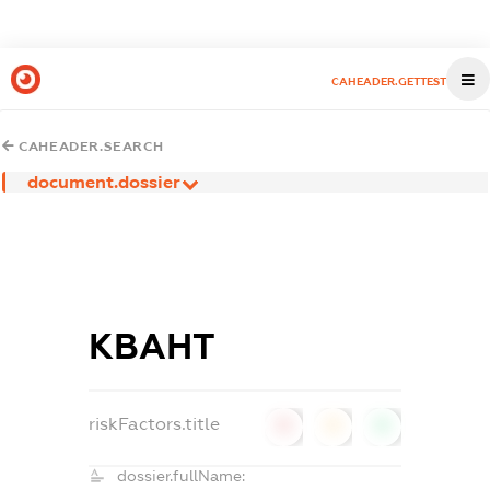
CAHEADER.GETTEST
CAHEADER.SEARCH
document.dossier
КВАНТ
riskFactors.title
0
0
0
dossier.fullName: