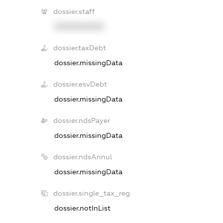
dossier.staff
XXXXXXXXXX
dossier.taxDebt
dossier.missingData
dossier.esvDebt
dossier.missingData
dossier.ndsPayer
dossier.missingData
dossier.ndsAnnul
dossier.missingData
dossier.single_tax_reg
dossier.notInList