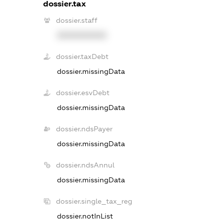
dossier.tax
dossier.staff
XXXXXXXXXX
dossier.taxDebt
dossier.missingData
dossier.esvDebt
dossier.missingData
dossier.ndsPayer
dossier.missingData
dossier.ndsAnnul
dossier.missingData
dossier.single_tax_reg
dossier.notInList