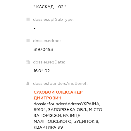
" КАСКАД - 02 "
dossier.opfSubType:
-
dossier.edrpo:
31970493
dossier.regDate:
16.04.02
dossier.foundersAndBenef:
СУХОВОЙ ОЛЕКСАНДР
ДМИТРОВИЧ
dossier.founderAddress
УКРАЇНА,
69104, ЗАПОРІЗЬКА ОБЛ., МІСТО
ЗАПОРІЖЖЯ, ВУЛИЦЯ
МАЛІНОВСЬКОГО, БУДИНОК 8,
КВАРТИРА 99