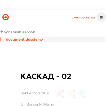
CAHEADER.GETTEST
CAHEADER.SEARCH
document.dossier
КАСКАД - 02
riskFactors.title
0
0
0
dossier.fullName: