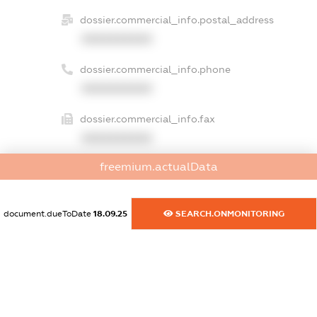
dossier.commercial_info.postal_address
XXXXXXXXXX
dossier.commercial_info.phone
XXXXXXXXXX
dossier.commercial_info.fax
XXXXXXXXXX
freemium.actualData
dossier.commercial_info.email
XXXXXXXXXX
document.dueToDate
18.09.25
SEARCH.ONMONITORING
dossier.commercial_info.website
XXXXXXXXXX
dossier.commercial_info.activity
XXXXXXXXXX