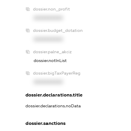
dossier.non_profit
XXXXXXXXXX
dossier.budget_dotation
XXXXXXXXXX
dossier.palne_akciz
dossier.notInList
dossier.bigTaxPayerReg
XXXXXXXXXX
dossier.declarations.title
dossier.declarations.noData
dossier.sanctions