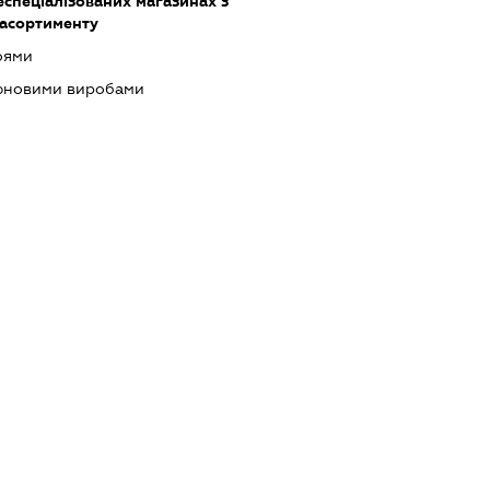
еспеціалізованих магазинах з
асортименту
оями
тюновими виробами