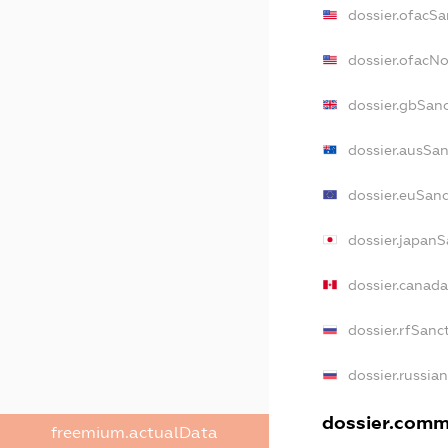
dossier.ofacSa
dossier.ofacN
dossier.gbSan
dossier.ausSan
dossier.euSanc
dossier.japanS
dossier.canad
dossier.rfSanc
dossier.russia
dossier.comme
freemium.actualData