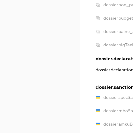
dossier.non_pr
dossier.budge
dossier.palne_
dossier.bigTa
dossier.declarat
dossier.declaratio
dossier.sanctio
dossier.specSa
dossier.rnboS
dossier.amkuB