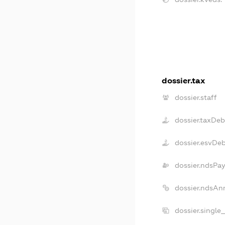
dossier.tax
dossier.staff
dossier.taxDeb
dossier.esvDe
dossier.ndsPay
dossier.ndsAn
dossier.single