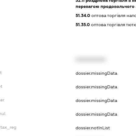
52.11
роздрібна торгівля в н
перевагою продовольчого 
51.34.0
оптова торгівля нап
51.35.0
оптова торгівля тю
XXXXXXXXXX
t
dossier.missingData
bt
dossier.missingData
er
dossier.missingData
nul
dossier.missingData
_tax_reg
dossier.notInList