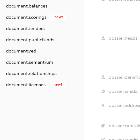
document.balances
document.scorings
new!
document.tenders
dossier.heads:
document.publicfunds
document.ved
document.semantrum
document.relationships
dossier.benefic
document.licenses
new!
dossier.smida:
dossier.address
dossier.capital:
dossier.kveds: