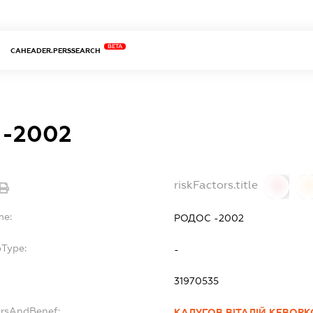
BETA
CAHEADER.PERSSEARCH
-2002
riskFactors.title
0
0
me:
РОДОС -2002
bType:
-
31970535
ersAndBenef:
КАЛУГОВ ВІТАЛІЙ КЕВОР