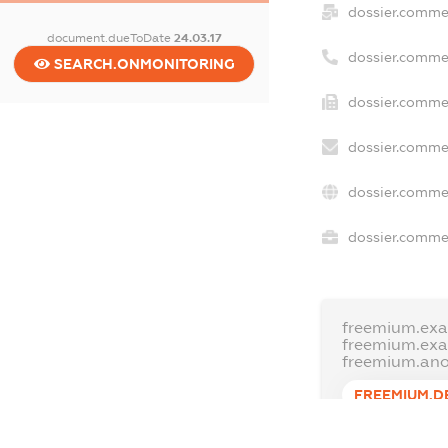
dossier.comme
document.dueToDate
24.03.17
dossier.comme
SEARCH.ONMONITORING
dossier.commer
dossier.commer
dossier.commer
dossier.commer
freemium.exa
freemium.ex
freemium.an
FREEMIUM.D