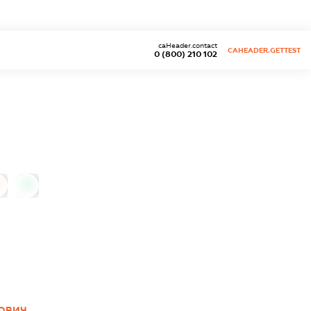
caHeader.contact
CAHEADER.GETTEST
0 (800) 210 102
0
КОВИЧ