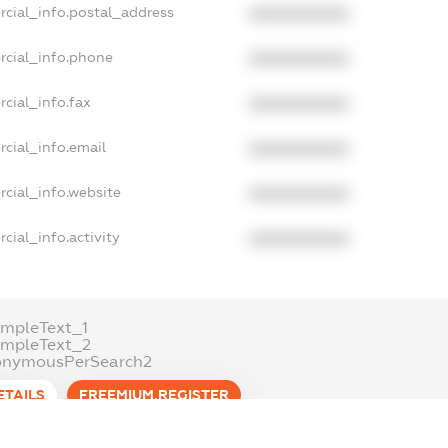
rcial_info.postal_address
XXXXXXXXXX
rcial_info.phone
XXXXXXXXXX
cial_info.fax
XXXXXXXXXX
cial_info.email
XXXXXXXXXX
cial_info.website
XXXXXXXXXX
cial_info.activity
XXXXXXXXXX
mpleText_1
ampleText_2
onymousPerSearch2
ETAILS
FREEMIUM.REGISTER