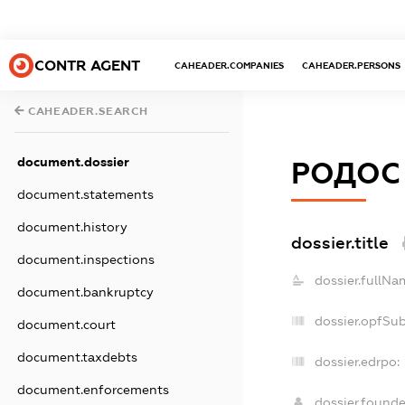
CONTR AGENT
CAHEADER.COMPANIES
CAHEADER.PERSONS
CAHEADER.SEARCH
document.dossier
РОДОС 
document.statements
document.history
dossier.title
document.inspections
dossier.fullNa
document.bankruptcy
dossier.opfSu
document.court
document.taxdebts
dossier.edrpo:
document.enforcements
dossier.found