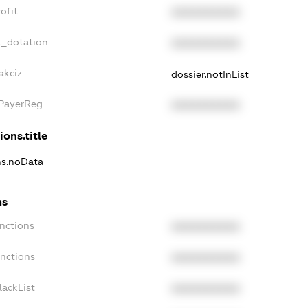
ofit
XXXXXXXXXX
t_dotation
XXXXXXXXXX
akciz
dossier.notInList
xPayerReg
XXXXXXXXXX
ions.title
ns.noData
ns
nctions
XXXXXXXXXX
anctions
XXXXXXXXXX
lackList
XXXXXXXXXX