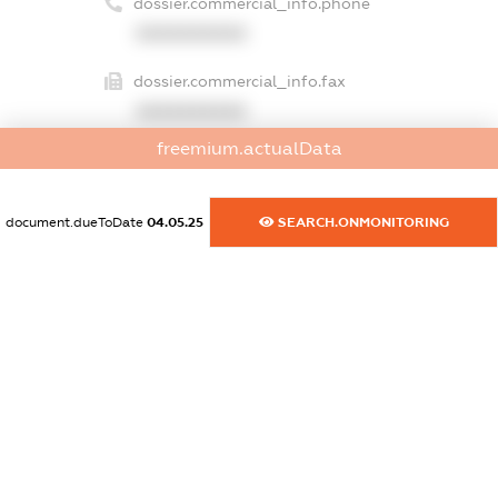
dossier.commercial_info.phone
XXXXXXXXXX
dossier.commercial_info.fax
XXXXXXXXXX
freemium.actualData
dossier.commercial_info.email
XXXXXXXXXX
document.dueToDate
04.05.25
SEARCH.ONMONITORING
dossier.commercial_info.website
XXXXXXXXXX
dossier.commercial_info.activity
XXXXXXXXXX
freemium.exampleText_1
freemium.exampleText_2
freemium.anonymousPerSearch2