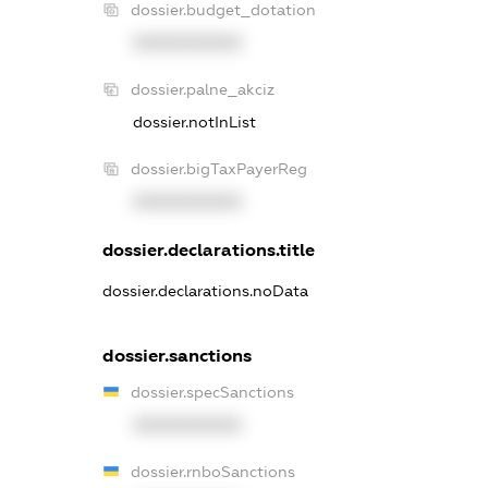
dossier.budget_dotation
XXXXXXXXXX
dossier.palne_akciz
dossier.notInList
dossier.bigTaxPayerReg
XXXXXXXXXX
dossier.declarations.title
dossier.declarations.noData
dossier.sanctions
dossier.specSanctions
XXXXXXXXXX
dossier.rnboSanctions