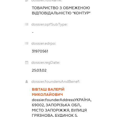
ТОВАРИСТВО З ОБМЕЖЕНОЮ
ВІДПОВІДАЛЬНІСТЮ "КОНТУР"
dossier.opfSubType:
-
dossier.edrpo:
31970561
dossier.regDate:
25.03.02
dossier.foundersAndBenef:
ВІВТАШ ВАЛЕРІЙ
МИКОЛАЙОВИЧ
dossier.founderAddress
УКРАЇНА,
69002, ЗАПОРІЗЬКА ОБЛ.,
МІСТО ЗАПОРІЖЖЯ, ВУЛИЦЯ
ГРЯЗНОВА, БУДИНОК 5,