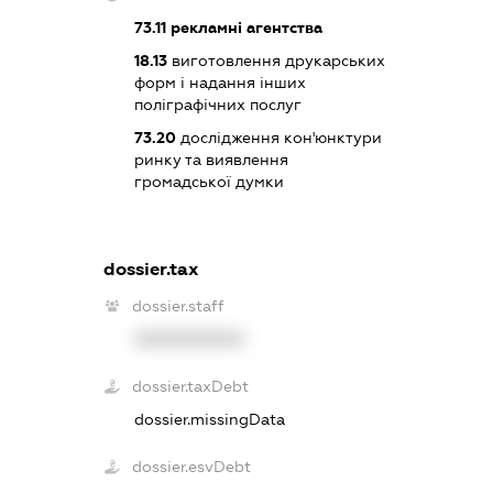
73.11
рекламні агентства
18.13
виготовлення друкарських
форм і надання інших
поліграфічних послуг
73.20
дослідження кон'юнктури
ринку та виявлення
громадської думки
dossier.tax
dossier.staff
XXXXXXXXXX
dossier.taxDebt
dossier.missingData
dossier.esvDebt