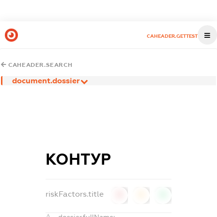
CAHEADER.GETTEST
CAHEADER.SEARCH
document.dossier
КОНТУР
riskFactors.title
0
0
0
dossier.fullName: