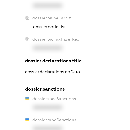
XXXXXXXXXX
dossier.palne_akciz
dossier.notInList
dossier.bigTaxPayerReg
XXXXXXXXXX
dossier.declarations.title
dossier.declarations.noData
dossier.sanctions
dossier.specSanctions
XXXXXXXXXX
dossier.rnboSanctions
XXXXXXXXXX