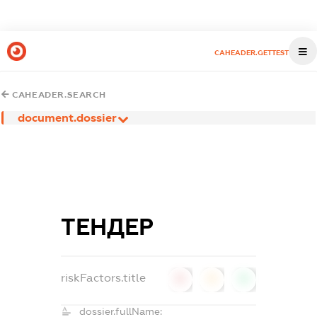
CAHEADER.GETTEST
CAHEADER.SEARCH
document.dossier
ТЕНДЕР
riskFactors.title
0
0
0
dossier.fullName: