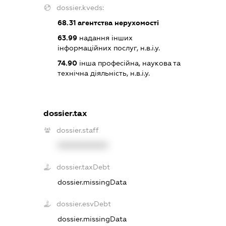
dossier.kveds:
68.31
агентства нерухомості
63.99
надання інших
інформаційних послуг, н.в.і.у.
74.90
інша професійна, наукова та
технічна діяльність, н.в.і.у.
dossier.tax
dossier.staff
XXXXXXXXXX
dossier.taxDebt
dossier.missingData
dossier.esvDebt
dossier.missingData