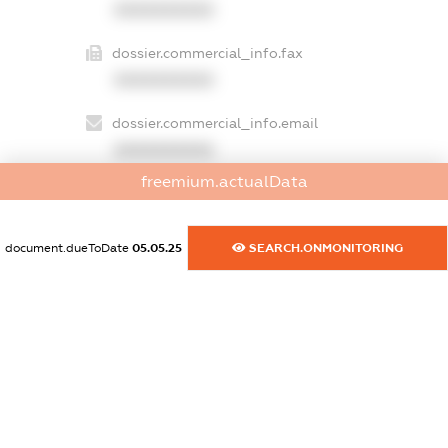
XXXXXXXXXX
dossier.commercial_info.fax
XXXXXXXXXX
dossier.commercial_info.email
XXXXXXXXXX
freemium.actualData
dossier.commercial_info.website
XXXXXXXXXX
document.dueToDate
05.05.25
SEARCH.ONMONITORING
dossier.commercial_info.activity
XXXXXXXXXX
freemium.exampleText_1
freemium.exampleText_2
freemium.anonymousPerSearch2
FREEMIUM.DETAILS