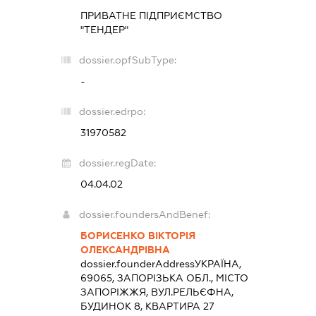
ПРИВАТНЕ ПІДПРИЄМСТВО
"ТЕНДЕР"
dossier.opfSubType:
-
dossier.edrpo:
31970582
dossier.regDate:
04.04.02
dossier.foundersAndBenef:
БОРИСЕНКО ВІКТОРІЯ
ОЛЕКСАНДРІВНА
dossier.founderAddress
УКРАЇНА,
69065, ЗАПОРІЗЬКА ОБЛ., МІСТО
ЗАПОРІЖЖЯ, ВУЛ.РЕЛЬЄФНА,
БУДИНОК 8, КВАРТИРА 27