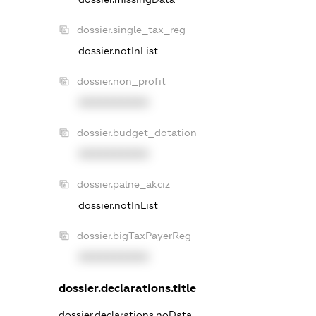
dossier.single_tax_reg
dossier.notInList
dossier.non_profit
XXXXXXXXXX
dossier.budget_dotation
XXXXXXXXXX
dossier.palne_akciz
dossier.notInList
dossier.bigTaxPayerReg
XXXXXXXXXX
dossier.declarations.title
dossier.declarations.noData