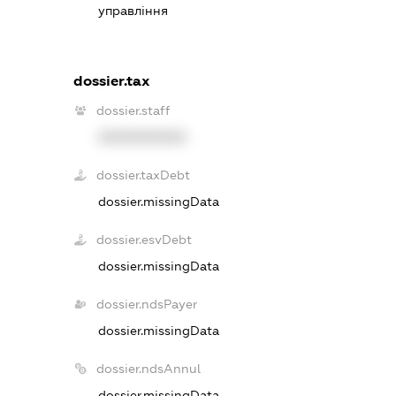
управління
dossier.tax
dossier.staff
XXXXXXXXXX
dossier.taxDebt
dossier.missingData
dossier.esvDebt
dossier.missingData
dossier.ndsPayer
dossier.missingData
dossier.ndsAnnul
dossier.missingData