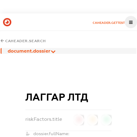
CAHEADER.GETTEST
CAHEADER.SEARCH
document.dossier
ЛАГГАР ЛТД
riskFactors.title
0
0
0
dossier.fullName: