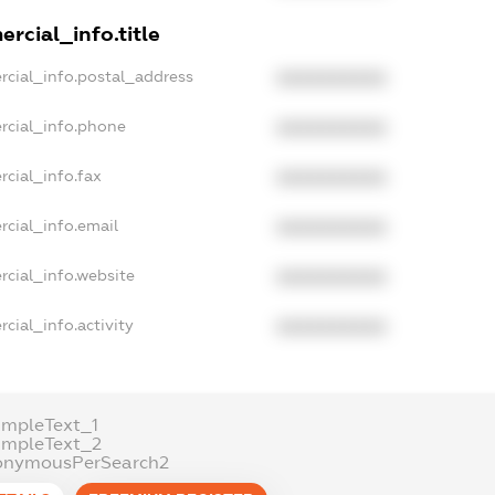
rcial_info.title
rcial_info.postal_address
XXXXXXXXXX
rcial_info.phone
XXXXXXXXXX
cial_info.fax
XXXXXXXXXX
rcial_info.email
XXXXXXXXXX
rcial_info.website
XXXXXXXXXX
cial_info.activity
XXXXXXXXXX
ampleText_1
ampleText_2
onymousPerSearch2