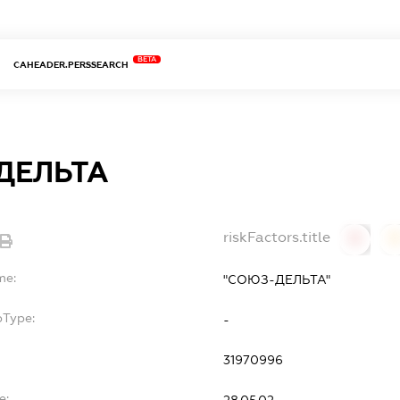
BETA
CAHEADER.PERSSEARCH
ДЕЛЬТА
riskFactors.title
0
0
me:
"СОЮЗ-ДЕЛЬТА"
bType:
-
31970996
e:
28.05.02