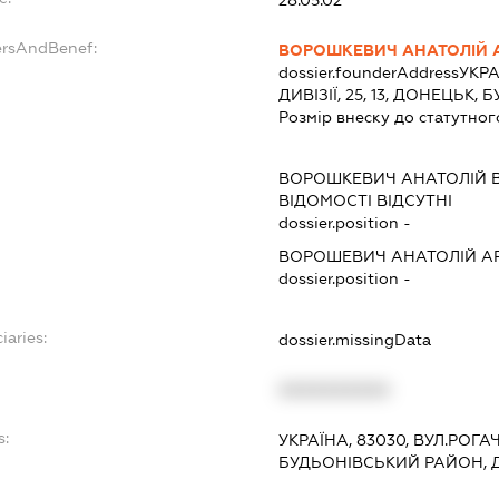
ersAndBenef:
ВОРОШКЕВИЧ АНАТОЛІЙ 
dossier.founderAddress
УКРА
ДИВІЗІЇ, 25, 13, ДОНЕЦЬК
Розмір внеску до статутног
ВОРОШКЕВИЧ АНАТОЛІЙ 
ВІДОМОСТІ ВІДСУТНІ
dossier.position -
ВОРОШЕВИЧ АНАТОЛІЙ А
dossier.position -
iaries:
dossier.missingData
XXXXXXXXXX
s:
УКРАЇНА, 83030, ВУЛ.РОГА
БУДЬОНІВСЬКИЙ РАЙОН,