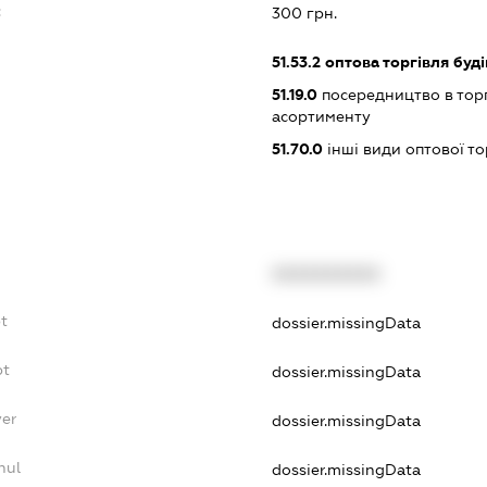
:
300 грн.
51.53.2
оптова торгівля буд
51.19.0
посередництво в тор
асортименту
51.70.0
інші види оптової то
XXXXXXXXXX
t
dossier.missingData
bt
dossier.missingData
yer
dossier.missingData
nul
dossier.missingData