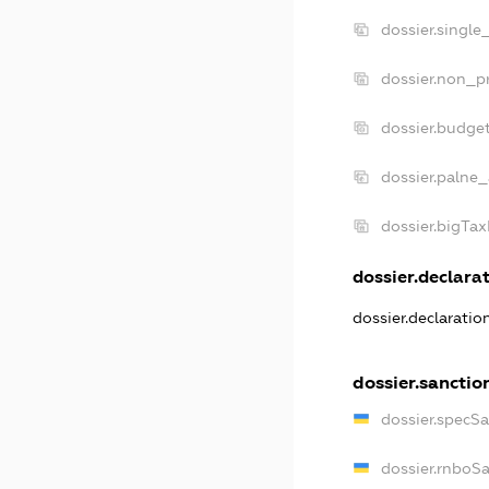
dossier.single
dossier.non_pr
dossier.budge
dossier.palne_
dossier.bigTa
dossier.declarat
dossier.declarati
dossier.sanctio
dossier.specS
dossier.rnboS