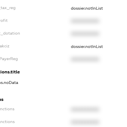
_tax_reg
dossier.notInList
ofit
XXXXXXXXXX
t_dotation
XXXXXXXXXX
akciz
dossier.notInList
xPayerReg
XXXXXXXXXX
ions.title
ons.noData
ns
anctions
XXXXXXXXXX
anctions
XXXXXXXXXX