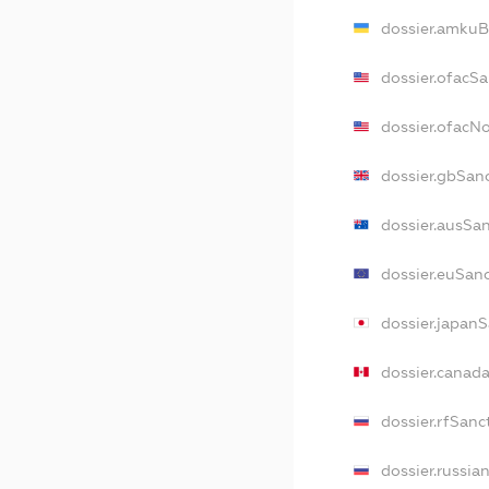
dossier.amkuB
dossier.ofacS
dossier.ofacN
dossier.gbSan
dossier.ausSa
dossier.euSan
dossier.japan
dossier.canad
dossier.rfSanc
dossier.russia