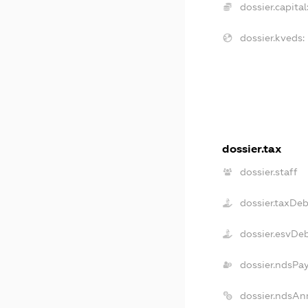
dossier.capital
dossier.kveds:
dossier.tax
dossier.staff
dossier.taxDeb
dossier.esvDe
dossier.ndsPa
dossier.ndsAn