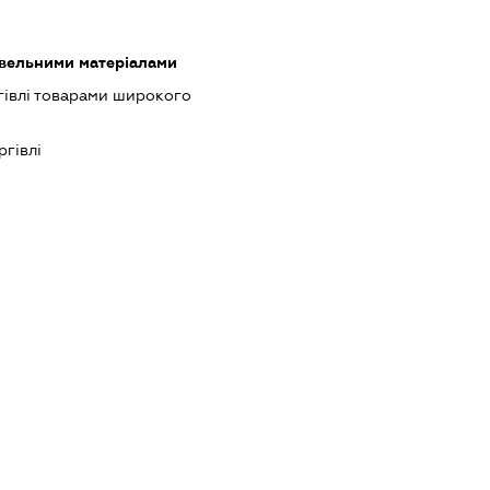
івельними матеріалами
гівлі товарами широкого
ргівлі