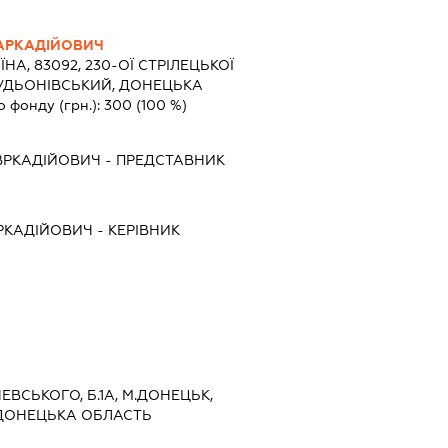
АРКАДІЙОВИЧ
ЇНА, 83092, 230-ОЇ СТРІЛЕЦЬКОЇ
, БУДЬОНІВСЬКИЙ, ДОНЕЦЬКА
о фонду (грн.):
300
(100 %)
ВРКАДІЙОВИЧ
-
ПРЕДСТАВНИК
РКАДІЙОВИЧ
-
КЕРІВНИК
ЧЕВСЬКОГО, Б.1А, М.ДОНЕЦЬК,
 ДОНЕЦЬКА ОБЛАСТЬ