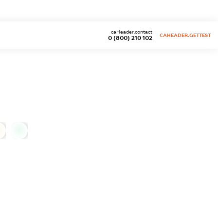
caHeader.contact
CAHEADER.GETTEST
0 (800) 210 102
0