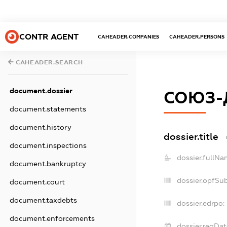
CONTR AGENT
CAHEADER.COMPANIES
CAHEADER.PERSONS
CAHEADER.SEARCH
document.dossier
СОЮЗ-
document.statements
document.history
dossier.title
document.inspections
dossier.fullNa
document.bankruptcy
dossier.opfSu
document.court
document.taxdebts
dossier.edrpo:
document.enforcements
dossier.regDat