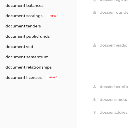
document.balances
dossier.found
document.scorings
new!
document.tenders
document.publicfunds
dossier.heads:
document.ved
document.semantrum
document.relationships
document.licenses
new!
dossier.benefic
dossier.smida:
dossier.addres