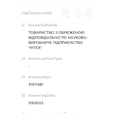
riskFactors.title
0
0
0
dossier.fullName:
ТОВАРИСТВО З ОБМЕЖЕНОЮ
ВІДПОВІДАЛЬНІСТЮ НАУКОВО-
ВИРОБНИЧЕ ПІДПРИЄМСТВО
"ІНТЕХ"
dossier.opfSubType:
-
dossier.edrpo:
31971481
dossier.regDate:
09.06.02