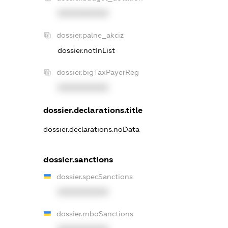
XXXXXXXXXX
dossier.palne_akciz
dossier.notInList
dossier.bigTaxPayerReg
XXXXXXXXXX
dossier.declarations.title
dossier.declarations.noData
dossier.sanctions
dossier.specSanctions
XXXXXXXXXX
dossier.rnboSanctions