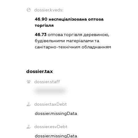
dossier.kveds:
46.90
неспеціалізована оптова
торгівля
46.73
оптова торгівля деревиною,
будівельними матеріалами та
санітарно-технічним обладнанням
dossier.tax
dossier.staff
XXXXXXXXXX
dossier.taxDebt
dossier.missingData
dossier.esvDebt
dossier.missingData