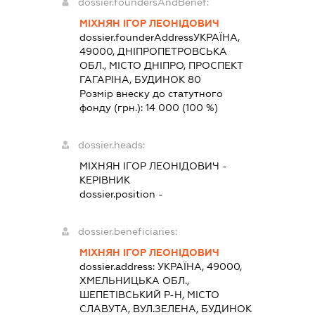
dossier.foundersAndBenef:
МІХНЯН ІГОР ЛЕОНІДОВИЧ
dossier.founderAddress
УКРАЇНА,
49000, ДНІПРОПЕТРОВСЬКА
ОБЛ., МІСТО ДНІПРО, ПРОСПЕКТ
ГАГАРІНА, БУДИНОК 80
Розмір внеску до статутного
фонду (грн.):
14 000
(100 %)
dossier.heads:
МІХНЯН ІГОР ЛЕОНІДОВИЧ
-
КЕРІВНИК
dossier.position -
dossier.beneficiaries:
МІХНЯН ІГОР ЛЕОНІДОВИЧ
dossier.address:
УКРАЇНА, 49000,
ХМЕЛЬНИЦЬКА ОБЛ.,
ШЕПЕТІВСЬКИЙ Р-Н, МІСТО
СЛАВУТА, ВУЛ.ЗЕЛЕНА, БУДИНОК