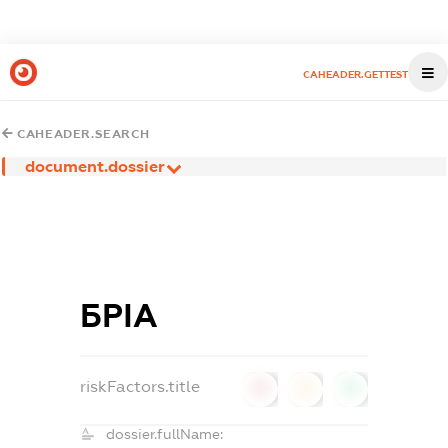
CAHEADER.GETTEST
CAHEADER.SEARCH
document.dossier
БРІА
riskFactors.title
0
0
0
dossier.fullName: