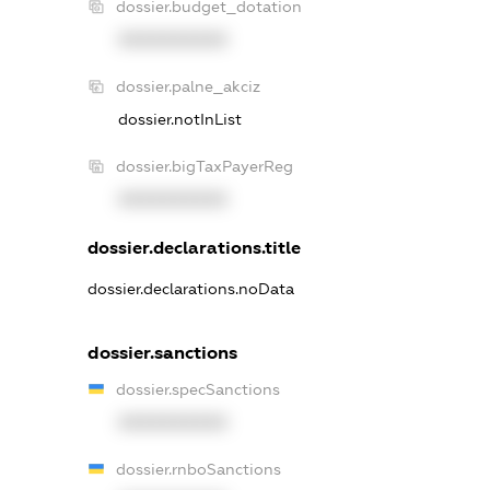
dossier.budget_dotation
XXXXXXXXXX
dossier.palne_akciz
dossier.notInList
dossier.bigTaxPayerReg
XXXXXXXXXX
dossier.declarations.title
dossier.declarations.noData
dossier.sanctions
dossier.specSanctions
XXXXXXXXXX
dossier.rnboSanctions