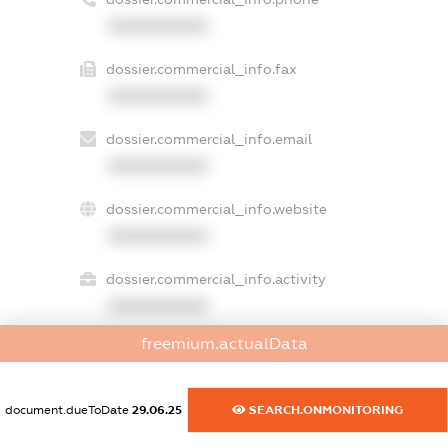
XXXXXXXXXX
dossier.commercial_info.fax
XXXXXXXXXX
dossier.commercial_info.email
XXXXXXXXXX
dossier.commercial_info.website
XXXXXXXXXX
dossier.commercial_info.activity
XXXXXXXXXX
freemium.actualData
freemium.exampleText_1
document.dueToDate
29.06.25
SEARCH.ONMONITORING
freemium.exampleText_2
freemium.anonymousPerSearch2