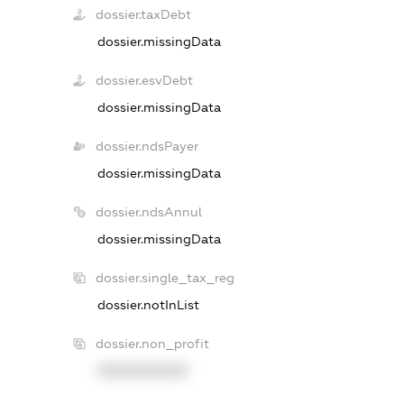
dossier.taxDebt
dossier.missingData
dossier.esvDebt
dossier.missingData
dossier.ndsPayer
dossier.missingData
dossier.ndsAnnul
dossier.missingData
dossier.single_tax_reg
dossier.notInList
dossier.non_profit
XXXXXXXXXX