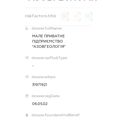
riskFactors.title
0
0
0
dossier.fullName:
МАЛЕ ПРИВАТНЕ
ПІДПРИЄМСТВО
"АЗОВГЕОЛОГІЯ"
dossier.opfSubType:
-
dossier.edrpo:
31971921
dossier.regDate:
06.05.02
dossier.foundersAndBenef: