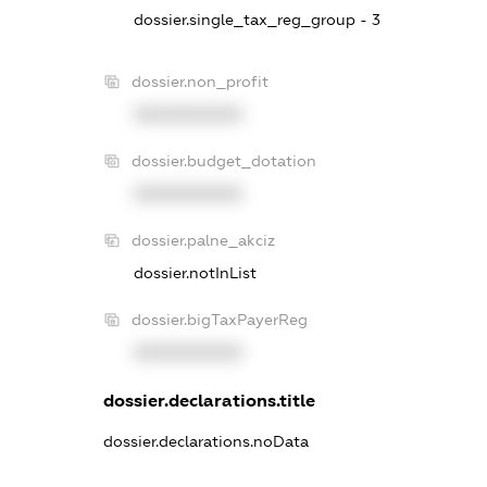
dossier.single_tax_reg_group - 3
dossier.non_profit
XXXXXXXXXX
dossier.budget_dotation
XXXXXXXXXX
dossier.palne_akciz
dossier.notInList
dossier.bigTaxPayerReg
XXXXXXXXXX
dossier.declarations.title
dossier.declarations.noData