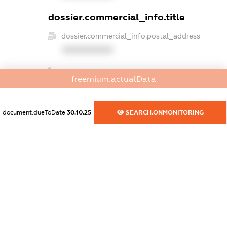
dossier.commercial_info.title
dossier.commercial_info.postal_address
XXXXXXXXXX
dossier.commercial_info.phone
freemium.actualData
XXXXXXXXXX
dossier.commercial_info.fax
document.dueToDate
30.10.25
SEARCH.ONMONITORING
XXXXXXXXXX
dossier.commercial_info.email
XXXXXXXXXX
dossier.commercial_info.website
XXXXXXXXXX
dossier.commercial_info.activity