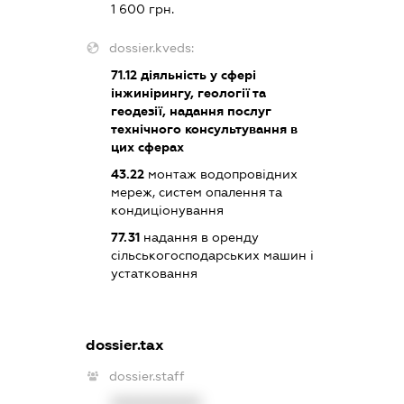
1 600 грн.
dossier.kveds:
71.12
діяльність у сфері
інжинірингу, геології та
геодезії, надання послуг
технічного консультування в
цих сферах
43.22
монтаж водопровідних
мереж, систем опалення та
кондиціонування
77.31
надання в оренду
сільськогосподарських машин і
устатковання
dossier.tax
dossier.staff
XXXXXXXXXX