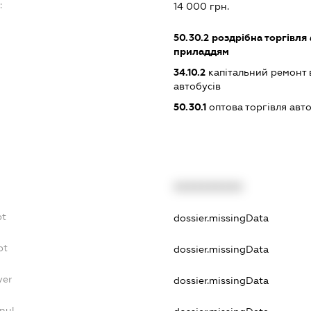
:
14 000 грн.
50.30.2
роздрібна торгівля
приладдям
34.10.2
капітальний ремонт 
автобусів
50.30.1
оптова торгівля авт
XXXXXXXXXX
bt
dossier.missingData
bt
dossier.missingData
yer
dossier.missingData
nul