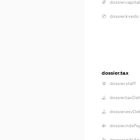
dossier.capital
dossier.kveds:
dossier.tax
dossier.staff
dossier.taxDe
dossier.esvDe
dossier.ndsPa
dossier.ndsAn