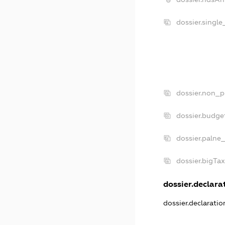
dossier.singl
dossier.non_p
dossier.budge
dossier.palne
dossier.bigTa
dossier.declarat
dossier.declarati