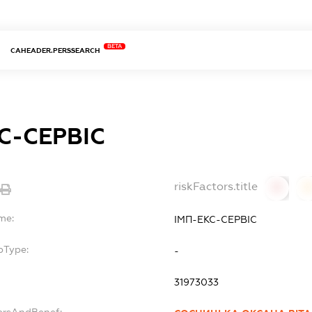
BETA
CAHEADER.PERSSEARCH
С-СЕРВІС
riskFactors.title
0
0
me:
ІМП-ЕКС-СЕРВІС
bType:
-
31973033
ersAndBenef: