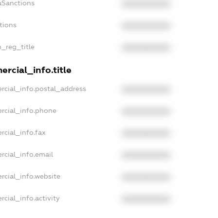
aSanctions
XXXXXXXXXX
tions
XXXXXXXXXX
n_reg_title
XXXXXXXXXX
rcial_info.title
rcial_info.postal_address
XXXXXXXXXX
rcial_info.phone
XXXXXXXXXX
rcial_info.fax
XXXXXXXXXX
rcial_info.email
XXXXXXXXXX
rcial_info.website
XXXXXXXXXX
cial_info.activity
XXXXXXXXXX