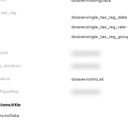
dossier.missingData
e_tax_reg
dossier.single_tax_reg_date -
dossier.single_tax_reg_rate 
dossier.single_tax_reg_grou
rofit
XXXXXXXXXX
t_dotation
XXXXXXXXXX
_akciz
dossier.notInList
xPayerReg
XXXXXXXXXX
ions.title
ons.noData