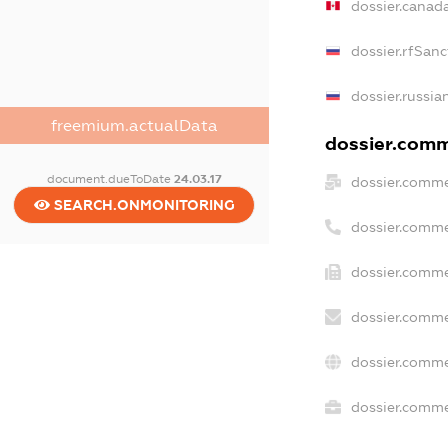
dossier.canad
dossier.rfSanc
dossier.russia
freemium.actualData
dossier.comme
document.dueToDate
24.03.17
dossier.comme
SEARCH.ONMONITORING
dossier.comme
dossier.comme
dossier.comme
dossier.comme
dossier.commer