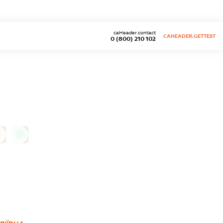
caHeader.contact
CAHEADER.GETTEST
0 (800) 210 102
0