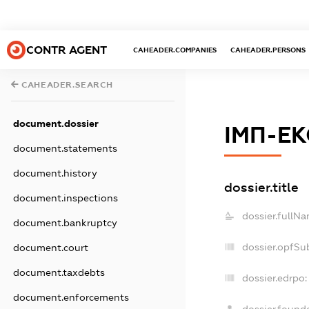
CONTR AGENT
CAHEADER.COMPANIES
CAHEADER.PERSONS
CAHEADER.SEARCH
document.dossier
ІМП-ЕК
document.statements
document.history
dossier.title
document.inspections
dossier.fullNa
document.bankruptcy
dossier.opfSu
document.court
document.taxdebts
dossier.edrpo:
document.enforcements
dossier.found