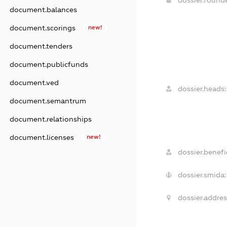
document.balances
document.scorings
new!
document.tenders
document.publicfunds
document.ved
dossier.heads:
document.semantrum
document.relationships
document.licenses
new!
dossier.benefic
dossier.smida:
dossier.addres