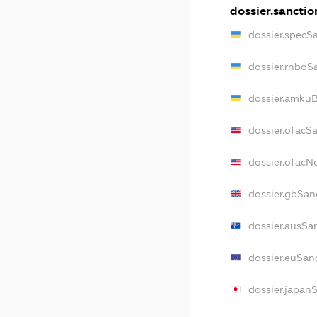
dossier.sanctio
dossier.specS
dossier.rnboS
dossier.amkuB
dossier.ofacS
dossier.ofac
dossier.gbSan
dossier.ausSa
dossier.euSan
dossier.japan