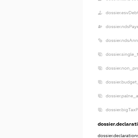
dossier.esvDeb
dossier.ndsPay
dossier.ndsAnn
dossier.single
dossier.non_pr
dossier.budget
dossier.palne_a
dossier.bigTax
dossier.declarati
dossier.declaratio