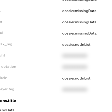
t
dossier.missingData
er
dossier.missingData
ul
dossier.missingData
_tax_reg
dossier.notInList
ofit
XXXXXXXXXX
_dotation
XXXXXXXXXX
kciz
dossier.notInList
PayerReg
XXXXXXXXXX
ons.title
ns.noData