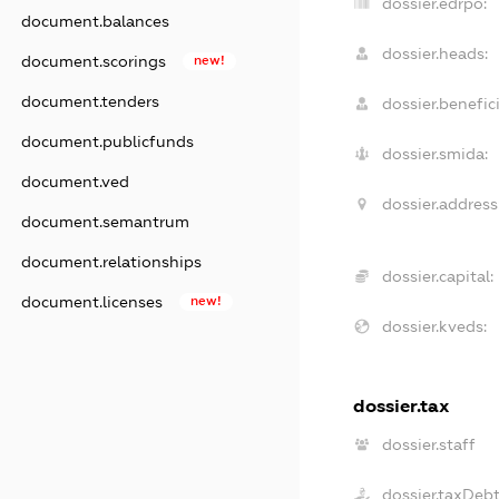
dossier.edrpo:
document.balances
dossier.heads:
document.scorings
new!
document.tenders
dossier.benefici
document.publicfunds
dossier.smida:
document.ved
dossier.address
document.semantrum
document.relationships
dossier.capital:
document.licenses
new!
dossier.kveds:
dossier.tax
dossier.staff
dossier.taxDeb