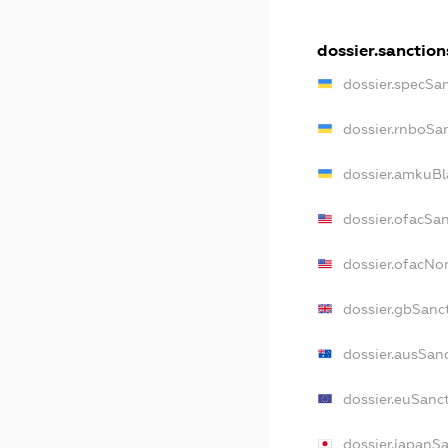
dossier.sanction
dossier.specSa
dossier.rnboSa
dossier.amkuBl
dossier.ofacSa
dossier.ofacN
dossier.gbSanc
dossier.ausSan
dossier.euSanc
dossier.japanS