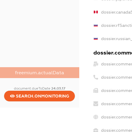
dossier.canada
dossier.rfSanct
dossier.russian
dossier.commer
dossier.commer
freemium.actualData
dossier.commer
document.dueToDate
24.03.17
dossier.commer
SEARCH.ONMONITORING
dossier.commer
dossier.commer
dossier.commerc