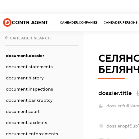
CONTR AGENT
CAHEADER.COMPANIES
CAHEADER.PERSONS
CAHEADER.SEARCH
СЕЛЯНС
document.dossier
БЕЛЯНЧ
document.statements
document.history
document.inspections
dossier.title
document.bankruptcy
dossier.fullNam
document.court
document.taxdebts
dossier.opfSub
document.enforcements