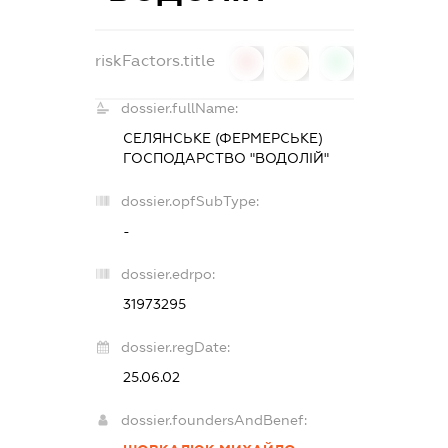
riskFactors.title
0
0
0
dossier.fullName:
СЕЛЯНСЬКЕ (ФЕРМЕРСЬКЕ)
ГОСПОДАРСТВО "ВОДОЛІЙ"
dossier.opfSubType:
-
dossier.edrpo:
31973295
dossier.regDate:
25.06.02
dossier.foundersAndBenef: