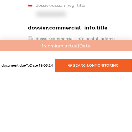
dossier.russian_reg_title
XXXXXXXXXX
dossier.commercial_info.title
dossier.commercial_info.postal_address
freemium.actualData
XXXXXXXXXX
dossier.commercial_info.phone
document.dueToDate
19.03.24
SEARCH.ONMONITORING
XXXXXXXXXX
dossier.commercial_info.fax
XXXXXXXXXX
dossier.commercial_info.email
XXXXXXXXXX
dossier.commercial_info.website
XXXXXXXXXX