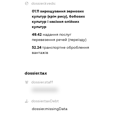
dossier.kveds:
01.11
вирощування зернових
культур (крім рису), бобових
культур і насіння олійних
культур
49.42
надання послуг
перевезення речей (переїзду)
52.24
транспортне оброблення
вантажів
dossier.tax
dossier.staff
XXXXXXXXXX
dossier.taxDebt
dossier.missingData