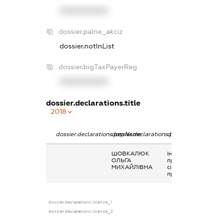
XXXXXXXXXX
dossier.palne_akciz
dossier.notInList
dossier.bigTaxPayerReg
XXXXXXXXXX
dossier.declarations.title
2018
dossier.declarations.pepName
dossier.declarations.personName
dossier.declarati
ШОВКАЛЮК
Інше, Дохід від
ОЛЬГА
продажу
МИХАЙЛІВНА
сільськогоспода
продукції
dossier.declarations.license_1
dossier.declarations.license_2