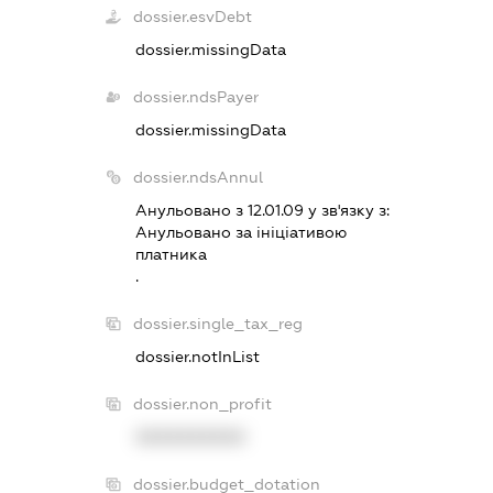
dossier.esvDebt
dossier.missingData
dossier.ndsPayer
dossier.missingData
dossier.ndsAnnul
Анульовано з 12.01.09 у зв'язку з:
Анульовано за iнiцiативою
платника
.
dossier.single_tax_reg
dossier.notInList
dossier.non_profit
XXXXXXXXXX
dossier.budget_dotation