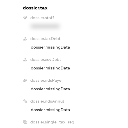
dossier.tax
dossier.staff
XXXXXXXXXX
dossier.taxDebt
dossier.missingData
dossier.esvDebt
dossier.missingData
dossier.ndsPayer
dossier.missingData
dossier.ndsAnnul
dossier.missingData
dossier.single_tax_reg