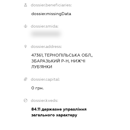
dossier.beneficiaries:
dossier.missingData
dossier.smida:
XXXXXXXXXX
dossier.address:
47361, ТЕРНОПІЛЬСЬКА ОБЛ.,
ЗБАРАЗЬКИЙ Р-Н, НИЖЧІ
ЛУБ'ЯНКИ
dossier.capital:
0 грн.
dossier.kveds:
84.11
державне управління
загального характеру