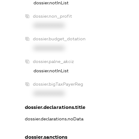
dossier.notInList
dossier.non_profit
XXXXXXXXXX
dossier.budget_dotation
XXXXXXXXXX
dossier.palne_akciz
dossier.notInList
dossier.bigTaxPayerReg
XXXXXXXXXX
dossier.declarations.title
dossier.declarations.noData
dossier.sanctions