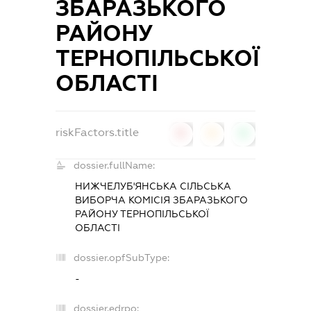
ЗБАРАЗЬКОГО
РАЙОНУ
ТЕРНОПІЛЬСЬКОЇ
ОБЛАСТІ
riskFactors.title
0
0
0
dossier.fullName:
НИЖЧЕЛУБ'ЯНСЬКА СІЛЬСЬКА
ВИБОРЧА КОМІСІЯ ЗБАРАЗЬКОГО
РАЙОНУ ТЕРНОПІЛЬСЬКОЇ
ОБЛАСТІ
dossier.opfSubType:
-
dossier.edrpo: