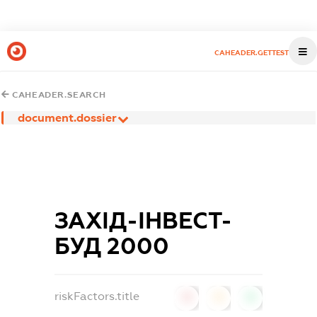
CAHEADER.GETTEST
CAHEADER.SEARCH
document.dossier
ЗАХІД-ІНВЕСТ-
БУД 2000
riskFactors.title
0
0
0