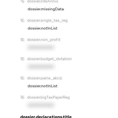
dossier.ndsAnnul
dossier.missingData
dossier.single_tax_reg
dossier.notInList
dossier.non_profit
XXXXXXXXXX
dossier.budget_dotation
XXXXXXXXXX
dossier.palne_akciz
dossier.notInList
dossier.bigTaxPayerReg
XXXXXXXXXX
dossier.declarations.title