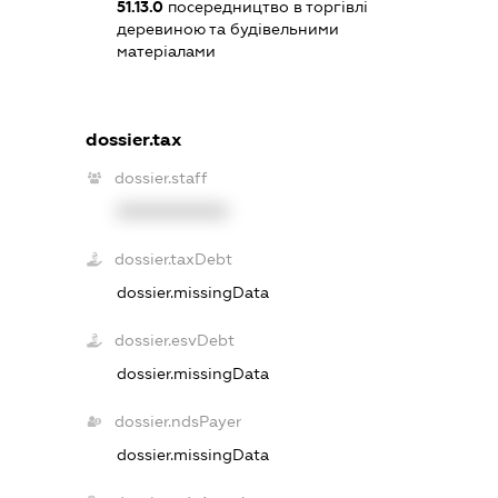
51.13.0
посередництво в торгівлі
деревиною та будівельними
матеріалами
dossier.tax
dossier.staff
XXXXXXXXXX
dossier.taxDebt
dossier.missingData
dossier.esvDebt
dossier.missingData
dossier.ndsPayer
dossier.missingData