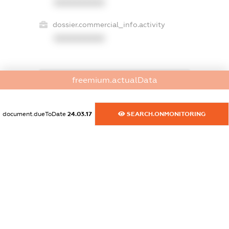
XXXXXXXXXX
dossier.commercial_info.activity
XXXXXXXXXX
freemium.actualData
freemium.exampleText_1
freemium.exampleText_2
freemium.anonymousPerSearch2
document.dueToDate
24.03.17
SEARCH.ONMONITORING
FREEMIUM.DETAILS
FREEMIUM.REGISTER