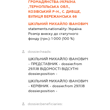
ГРОМАДЯНСТВА-УКРАЇНА
,ТЕРНОПІЛЬСЬКА ОБЛ.,
КОЗІВСЬКИЙ Р-Н., С. ДИБЩЕ,
ВУЛИЦЯ БЕРЕЖАНСЬКА 66
ШКІЛЬНИЙ МИХАЙЛО ІВАНОВИЧ
statements.nationality:
Україна
Розмір внеску до статутного
фонду (грн.):
1 000
(100 %)
dossier.heads:
ШКІЛЬНИЙ МИХАЙЛО ІВАНОВИЧ
-
ПРЕДСТАВНИК
- dossier.from
29.11.18
ВІДОМОСТІ ВІДСУТНІ
dossier.position -
ШКІЛЬНИЙ МИХАЙЛО ІВАНОВИЧ
-
КЕРІВНИК
- dossier.from 29.11.18
dossier.position -
dossier.beneficiaries: