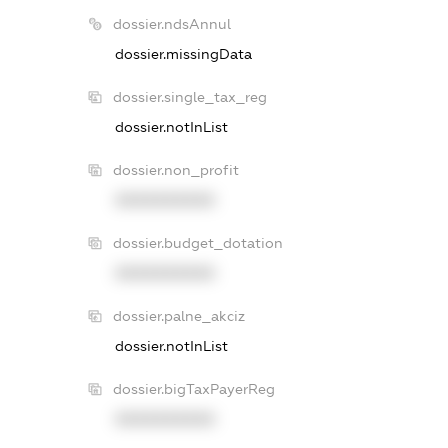
dossier.ndsAnnul
dossier.missingData
dossier.single_tax_reg
dossier.notInList
dossier.non_profit
XXXXXXXXXX
dossier.budget_dotation
XXXXXXXXXX
dossier.palne_akciz
dossier.notInList
dossier.bigTaxPayerReg
XXXXXXXXXX