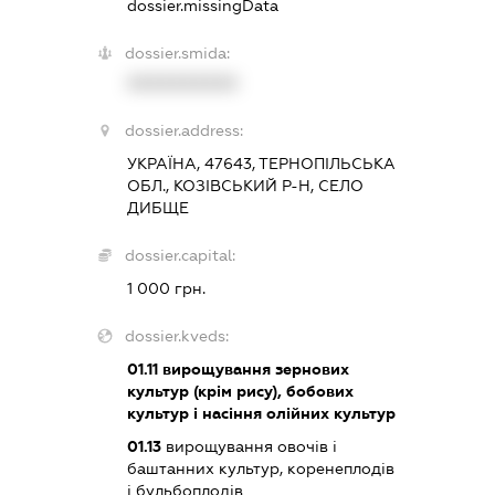
dossier.missingData
dossier.smida:
XXXXXXXXXX
dossier.address:
УКРАЇНА, 47643, ТЕРНОПІЛЬСЬКА
ОБЛ., КОЗІВСЬКИЙ Р-Н, СЕЛО
ДИБЩЕ
dossier.capital:
1 000 грн.
dossier.kveds:
01.11
вирощування зернових
культур (крім рису), бобових
культур і насіння олійних культур
01.13
вирощування овочів і
баштанних культур, коренеплодів
і бульбоплодів