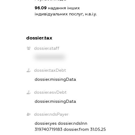
96.09
надання інших
індивідуальних послуг, н.в.і.у.
dossier.tax
dossier.staff
XXXXXXXXXX
dossier.taxDebt
dossier.missingData
dossier.esvDebt
dossier.missingData
dossier.ndsPayer
dossier.yes
dossier.ndsInn
319740719183
dossier.from 31.05.25