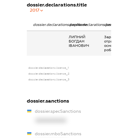
dossier.declarations.title
2017
dossier.declarations.pepName
dossier.declarations.personName
dossier.declaratio
ЛИПНИЙ
Заробітна плата
БОГДАН
отримана за
ІВАНОВИЧ
основним місцем
роботи
dossier.declarations.license_1
dossier.declarations.license_2
dossier.declarations.license_3
dossier.sanctions
dossier.specSanctions
XXXXXXXXXX
dossier.rnboSanctions