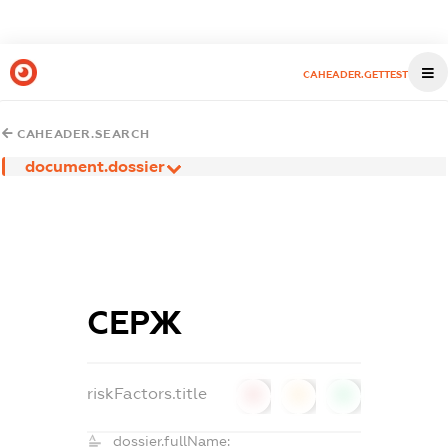
CAHEADER.GETTEST
CAHEADER.SEARCH
document.dossier
СЕРЖ
riskFactors.title
0
0
0
dossier.fullName: