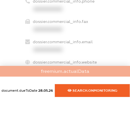
dossier.commercial_info.phone
XXXXXXXXXX
dossier.commercial_info.fax
XXXXXXXXXX
dossier.commercial_info.email
XXXXXXXXXX
dossier.commercial_info.website
XXXXXXXXXX
freemium.actualData
dossier.commercial_info.activity
XXXXXXXXXX
document.dueToDate
28.05.26
SEARCH.ONMONITORING
freemium.exampleText_1
freemium.exampleText_2
freemium.anonymousPerSearch2