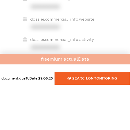
XXXXXXXXXX
dossier.commercial_info.website
XXXXXXXXXX
dossier.commercial_info.activity
XXXXXXXXXX
freemium.actualData
freemium.exampleText_1
freemium.exampleText_2
document.dueToDate
29.06.25
SEARCH.ONMONITORING
freemium.anonymousPerSearch2
FREEMIUM.DETAILS
FREEMIUM.REGISTER