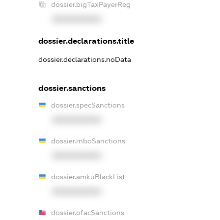
dossier.bigTaxPayerReg
XXXXXXXXXX
dossier.declarations.title
dossier.declarations.noData
dossier.sanctions
dossier.specSanctions
XXXXXXXXXX
dossier.rnboSanctions
XXXXXXXXXX
dossier.amkuBlackList
XXXXXXXXXX
dossier.ofacSanctions