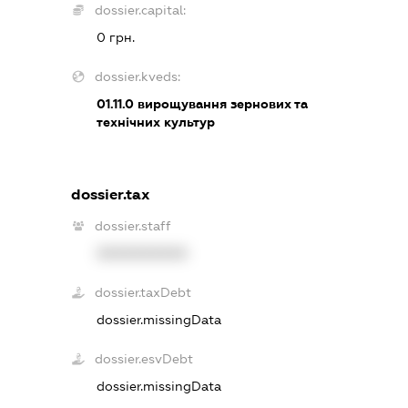
dossier.capital:
0 грн.
dossier.kveds:
01.11.0
вирощування зернових та
технічних культур
dossier.tax
dossier.staff
XXXXXXXXXX
dossier.taxDebt
dossier.missingData
dossier.esvDebt
dossier.missingData