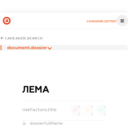
CAHEADER.GETTEST
CAHEADER.SEARCH
document.dossier
ЛЕМА
riskFactors.title
0
0
0
dossier.fullName: