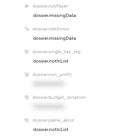
dossier.ndsPayer
dossier.missingData
dossier.ndsAnnul
dossier.missingData
dossier.single_tax_reg
dossier.notInList
dossier.non_profit
XXXXXXXXXX
dossier.budget_dotation
XXXXXXXXXX
dossier.palne_akciz
dossier.notInList