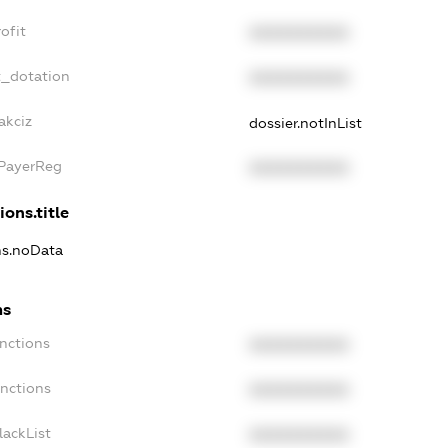
ofit
XXXXXXXXXX
t_dotation
XXXXXXXXXX
akciz
dossier.notInList
xPayerReg
XXXXXXXXXX
ions.title
ns.noData
ns
nctions
XXXXXXXXXX
anctions
XXXXXXXXXX
lackList
XXXXXXXXXX