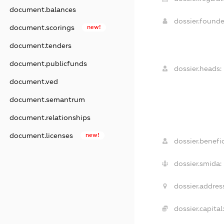
document.balances
dossier.found
document.scorings
new!
document.tenders
document.publicfunds
dossier.heads:
document.ved
document.semantrum
document.relationships
document.licenses
new!
dossier.benefic
dossier.smida:
dossier.addres
dossier.capital: