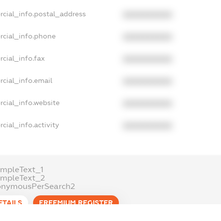
rcial_info.postal_address
XXXXXXXXXX
rcial_info.phone
XXXXXXXXXX
cial_info.fax
XXXXXXXXXX
cial_info.email
XXXXXXXXXX
cial_info.website
XXXXXXXXXX
cial_info.activity
XXXXXXXXXX
mpleText_1
ampleText_2
onymousPerSearch2
ETAILS
FREEMIUM.REGISTER