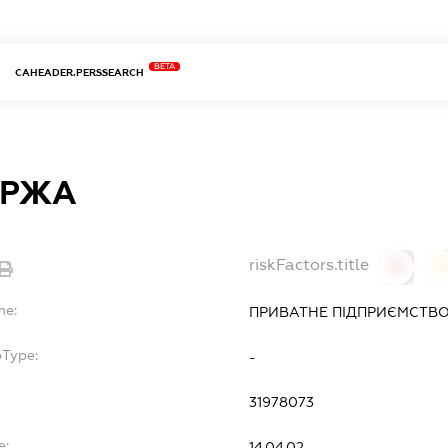
BETA
CAHEADER.PERSSEARCH
ІРЖА
riskFactors.title
0
0
me:
ПРИВАТНЕ ПІДПРИЄМСТВО
bType:
-
31978073
e:
14.04.02