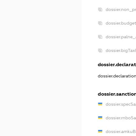
dossier.non_pr
dossier.budge
dossier.palne_
dossier.bigTa
dossier.declarat
dossier.declaratio
dossier.sanctio
dossier.specSa
dossier.rnboS
dossier.amkuB