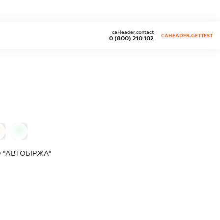
caHeader.contact
CAHEADER.GETTEST
0 (800) 210 102
0
 "АВТОБІРЖА"