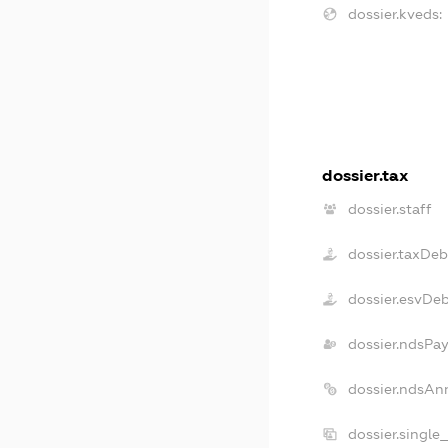
dossier.kveds:
dossier.tax
dossier.staff
dossier.taxDeb
dossier.esvDe
dossier.ndsPay
dossier.ndsAn
dossier.single