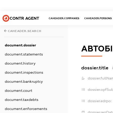
CONTR AGENT
CAHEADER.COMPANIES
CAHEADER.PERSONS
CAHEADER.SEARCH
document.dossier
АВТОБ
document.statements
document.history
dossier.title
document.inspections
dossier.fullNa
document.bankruptcy
dossier.opfSu
document.court
document.taxdebts
dossier.edrpo:
document.enforcements
dossier.regDat