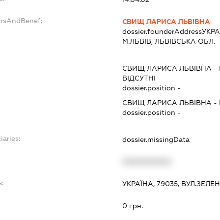
ersAndBenef:
СВИЩ ЛАРИСА ЛЬВІВНА
dossier.founderAddress
УКРАЇ
М.ЛЬВІВ, ЛЬВІВСЬКА ОБЛ.
СВИЩ ЛАРИСА ЛЬВІВНА
-
ВІДСУТНІ
dossier.position -
СВИЩ ЛАРИСА ЛЬВІВНА
-
dossier.position -
iaries:
dossier.missingData
XXXXXXXXXX
s:
УКРАЇНА, 79035, ВУЛ.ЗЕЛЕН
0 грн.