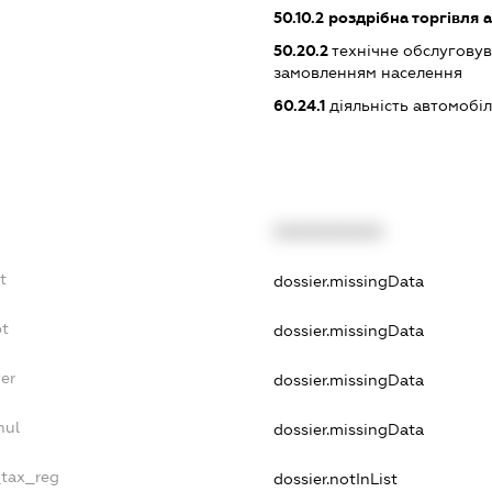
50.10.2
роздрібна торгівля 
50.20.2
технічне обслуговув
замовленням населення
60.24.1
діяльність автомобі
XXXXXXXXXX
t
dossier.missingData
bt
dossier.missingData
er
dossier.missingData
nul
dossier.missingData
_tax_reg
dossier.notInList