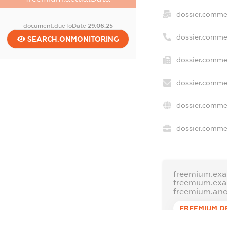
dossier.comme
document.dueToDate
29.06.25
dossier.comme
SEARCH.ONMONITORING
dossier.commer
dossier.commer
dossier.commer
dossier.commer
freemium.exa
freemium.ex
freemium.an
FREEMIUM.D