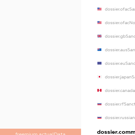
dossier.ofacSa
dossier.ofacN
dossier.gbSan
dossier.ausSan
dossier.euSan
dossier.japanS
dossier.canad
dossier.rfSanc
dossier.russia
dossier.comme
freemium.actualData