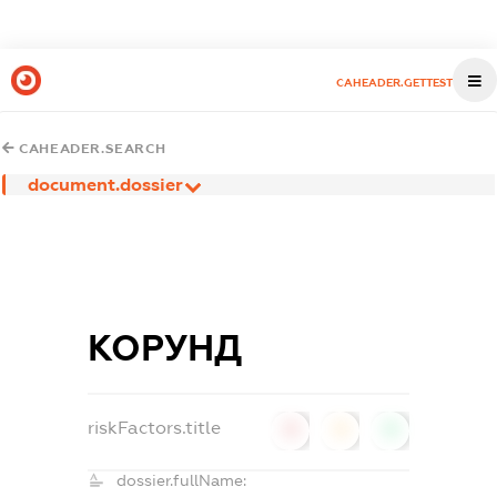
CAHEADER.GETTEST
CAHEADER.SEARCH
document.dossier
КОРУНД
riskFactors.title
0
0
0
dossier.fullName: