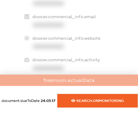
XXXXXXXXXX
dossier.commercial_info.email
XXXXXXXXXX
dossier.commercial_info.website
XXXXXXXXXX
dossier.commercial_info.activity
XXXXXXXXXX
freemium.actualData
freemium.exampleText_1
freemium.exampleText_2
document.dueToDate
24.03.17
SEARCH.ONMONITORING
freemium.anonymousPerSearch2
FREEMIUM.DETAILS
FREEMIUM.REGISTER