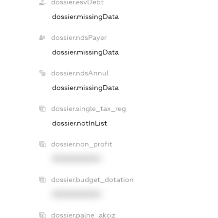
dossier.esvDebt
dossier.missingData
dossier.ndsPayer
dossier.missingData
dossier.ndsAnnul
dossier.missingData
dossier.single_tax_reg
dossier.notInList
dossier.non_profit
XXXXXXXXXX
dossier.budget_dotation
XXXXXXXXXX
dossier.palne_akciz