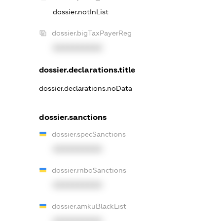
dossier.notInList
dossier.bigTaxPayerReg
XXXXXXXXXX
dossier.declarations.title
dossier.declarations.noData
dossier.sanctions
dossier.specSanctions
XXXXXXXXXX
dossier.rnboSanctions
XXXXXXXXXX
dossier.amkuBlackList
XXXXXXXXXX