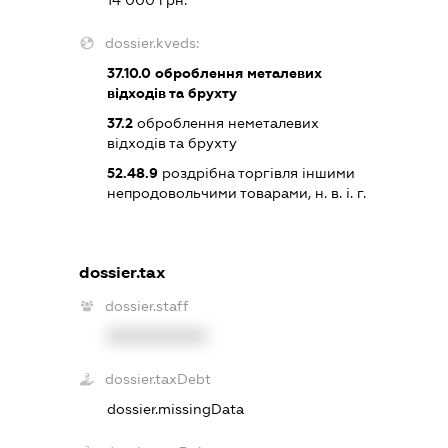
dossier.kveds:
37.10.0
оброблення металевих
відходів та брухту
37.2
оброблення неметалевих
відходів та брухту
52.48.9
роздрібна торгівля іншими
непродовольчими товарами, н. в. і. г.
dossier.tax
dossier.staff
XXXXXXXXXX
dossier.taxDebt
dossier.missingData