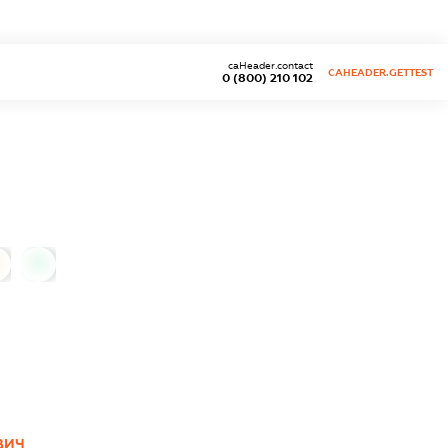
caHeader.contact
CAHEADER.GETTEST
0 (800) 210 102
0
ВИЧ