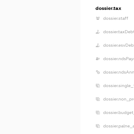
dossier.tax
dossier.staff
dossier.taxDeb
dossier.esvDeb
dossier.ndsPay
dossier.ndsAn
dossier.single
dossier.non_pr
dossier.budge
dossier.palne_