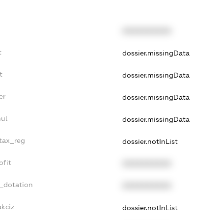
XXXXXXXXXX
t
dossier.missingData
t
dossier.missingData
er
dossier.missingData
nul
dossier.missingData
_tax_reg
dossier.notInList
ofit
XXXXXXXXXX
t_dotation
XXXXXXXXXX
akciz
dossier.notInList