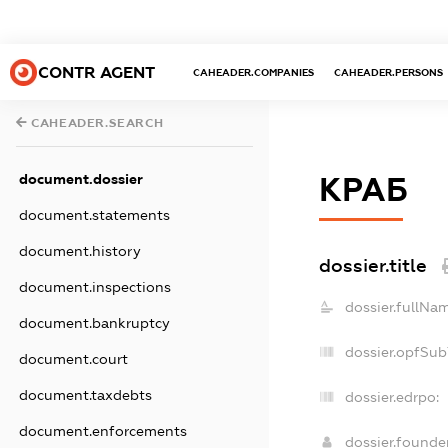
CONTR AGENT
CAHEADER.COMPANIES
CAHEADER.PERSONS
CAHEADER.SEARCH
document.dossier
КРАБ
document.statements
document.history
dossier.title
document.inspections
dossier.fullNa
document.bankruptcy
dossier.opfSub
document.court
document.taxdebts
dossier.edrpo:
document.enforcements
dossier.found