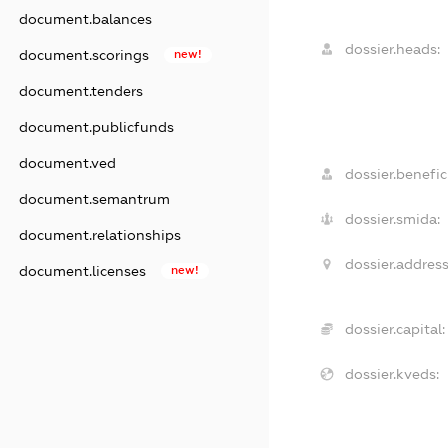
document.balances
dossier.heads:
document.scorings
new!
document.tenders
document.publicfunds
document.ved
dossier.benefici
document.semantrum
dossier.smida:
document.relationships
dossier.address
document.licenses
new!
dossier.capital:
dossier.kveds: