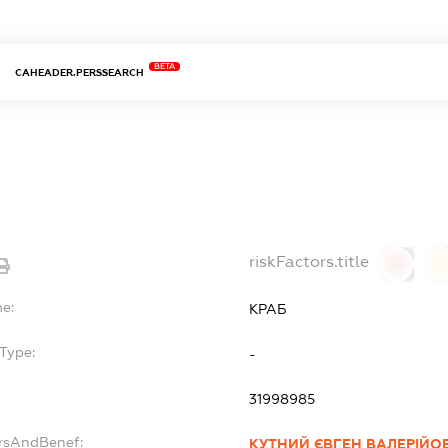
BETA
CAHEADER.PERSSEARCH
riskFactors.title
0
0
me:
КРАБ
Type:
-
31998985
ersAndBenef:
КУТНИЙ ЄВГЕН ВАЛЕРІЙО