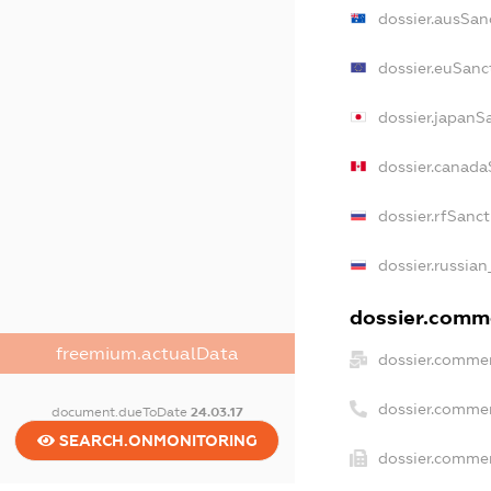
dossier.ausSan
dossier.euSanc
dossier.japanS
dossier.canada
dossier.rfSanc
dossier.russian
dossier.comme
freemium.actualData
dossier.commer
dossier.commer
document.dueToDate
24.03.17
SEARCH.ONMONITORING
dossier.commer