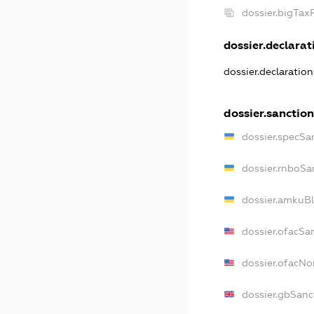
dossier.bigTa
dossier.declarati
dossier.declaratio
dossier.sanction
dossier.specSa
dossier.rnboSa
dossier.amkuBl
dossier.ofacSa
dossier.ofacN
dossier.gbSanc