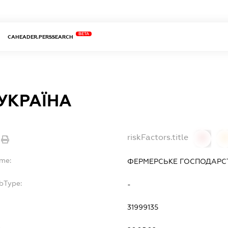
BETA
CAHEADER.PERSSEARCH
УКРАЇНА
riskFactors.title
0
ame:
ФЕРМЕРСЬКЕ ГОСПОДАРСТ
bType:
-
31999135