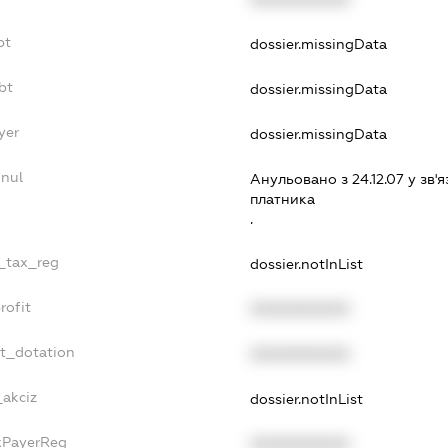
bt
dossier.missingData
bt
dossier.missingData
yer
dossier.missingData
nnul
Анульовано з 24.12.07 у зв'я
платника
.
e_tax_reg
dossier.notInList
rofit
XXXXXXXXXX
et_dotation
XXXXXXXXXX
_akciz
dossier.notInList
axPayerReg
XXXXXXXXXX