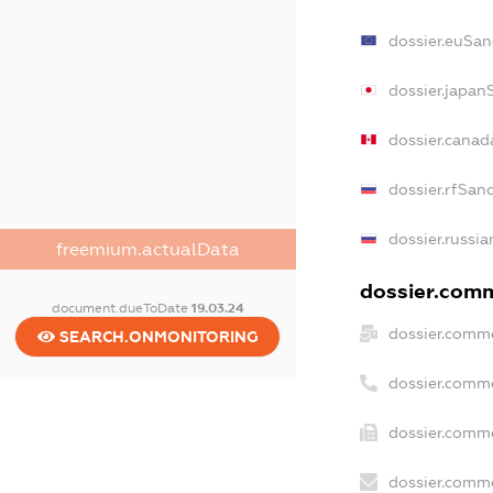
dossier.euSan
dossier.japan
dossier.cana
dossier.rfSan
dossier.russia
freemium.actualData
dossier.comm
document.dueToDate
19.03.24
dossier.comme
SEARCH.ONMONITORING
dossier.comm
dossier.comme
dossier.comme