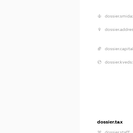
dossier.smida
dossier.addres
dossier.capital
dossier.kveds:
dossier.tax
dossier.staff