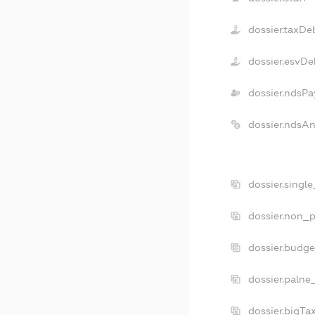
dossier.taxDe
dossier.esvDe
dossier.ndsPa
dossier.ndsA
dossier.singl
dossier.non_p
dossier.budg
dossier.palne
dossier.bigT