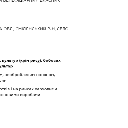
Й БЕНЕФІЦІАРНИЙ ВЛАСНИК
КА ОБЛ., СМІЛЯНСЬКИЙ Р-Н, СЕЛО
культур (крім рису), бобових
культур
ом, необробленим тютюном,
арин
отків і на ринках харчовими
ютюновими виробами