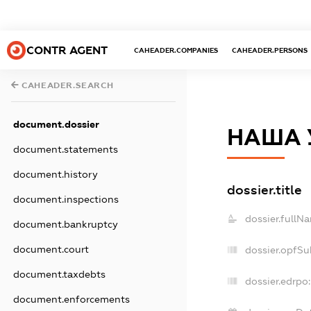
CONTR AGENT
CAHEADER.COMPANIES
CAHEADER.PERSONS
CAHEADER.SEARCH
document.dossier
НАША 
document.statements
document.history
dossier.title
document.inspections
dossier.fullN
document.bankruptcy
document.court
dossier.opfSu
document.taxdebts
dossier.edrpo:
document.enforcements