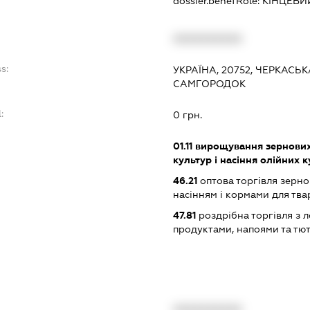
dossier.benefRole:
КІНЦЕВИ
:
XXXXXXXXXX
s:
УКРАЇНА, 20752, ЧЕРКАСЬ
САМГОРОДОК
:
0 грн.
01.11
вирощування зернових 
культур і насіння олійних 
46.21
оптова торгівля зерн
насінням і кормами для тв
47.81
роздрібна торгівля з л
продуктами, напоями та т
XXXXXXXXXX