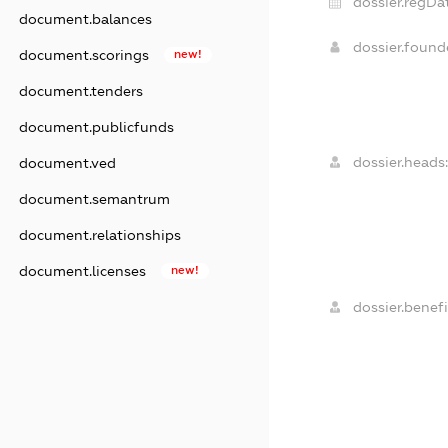
dossier.regDa
document.balances
dossier.foun
document.scorings
new!
document.tenders
document.publicfunds
dossier.heads
document.ved
document.semantrum
document.relationships
document.licenses
new!
dossier.benefi