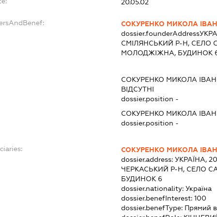
te:
20.05.02
dersAndBenef:
СОКУРЕНКО МИКОЛА ІВА
dossier.founderAddress
УКРА
СМІЛЯНСЬКИЙ Р-Н, СЕЛО
МОЛОДЖІЖНА, БУДИНОК 
:
СОКУРЕНКО МИКОЛА ІВА
ВІДСУТНІ
dossier.position -
СОКУРЕНКО МИКОЛА ІВА
dossier.position -
ciaries:
СОКУРЕНКО МИКОЛА ІВА
dossier.address:
УКРАЇНА, 2
ЧЕРКАСЬКИЙ Р-Н, СЕЛО С
БУДИНОК 6
dossier.nationality:
Україна
dossier.benefInterest:
100
dossier.benefType:
Прямий в