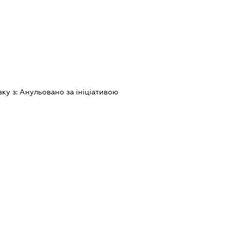
зку з:
Анульовано за iнiцiативою