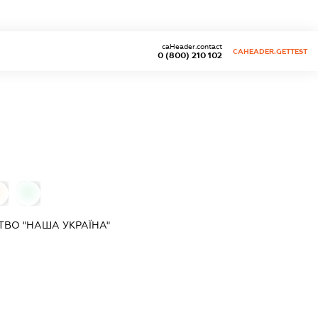
caHeader.contact
CAHEADER.GETTEST
0 (800) 210 102
0
0
ВО "НАША УКРАЇНА"