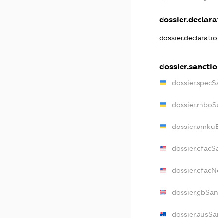
dossier.declarat
dossier.declarati
dossier.sancti
dossier.specS
dossier.rnboS
dossier.amkuB
dossier.ofacS
dossier.ofac
dossier.gbSan
dossier.ausSa