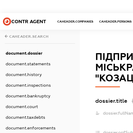
CONTR AGENT
CAHEADER.COMPANIES
CAHEADER.PERSONS
CAHEADER.SEARCH
document.dossier
ПІДПРИ
document.statements
МІСЬКР
document.history
"КОЗА
document.inspections
document.bankruptcy
dossier.title
document.court
dossier.fullNa
document.taxdebts
document.enforcements
dossier.opfSu