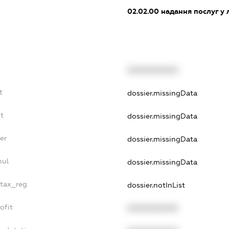
02.02.00
надання послуг у 
XXXXXXXXXX
t
dossier.missingData
t
dossier.missingData
er
dossier.missingData
nul
dossier.missingData
_tax_reg
dossier.notInList
ofit
XXXXXXXXXX