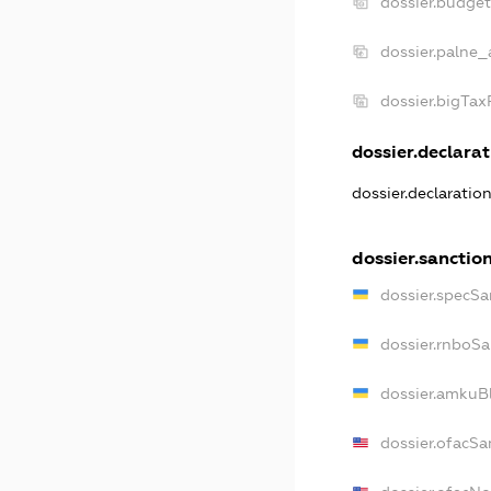
dossier.budge
dossier.palne_
dossier.bigTa
dossier.declarat
dossier.declaratio
dossier.sanctio
dossier.specSa
dossier.rnboSa
dossier.amkuBl
dossier.ofacSa