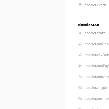
dossier.kveds:
dossier.tax
dossier.staff
dossier.taxDeb
dossier.esvDeb
dossier.ndsPay
dossier.ndsAn
dossier.single
dossier.non_pr