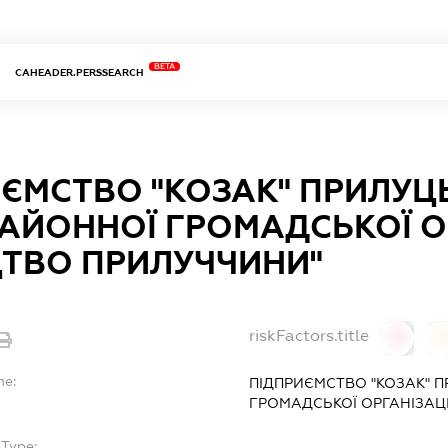
BETA
CAHEADER.PERSSEARCH
ЄМСТВО "КОЗАК" ПРИЛУЦ
АЙОННОЇ ГРОМАДСЬКОЇ ОР
ЦТВО ПРИЛУЧЧИНИ"
riskFactors.title
0
0
me:
ПІДПРИЄМСТВО "КОЗАК" 
ГРОМАДСЬКОЇ ОРГАНІЗАЦ
bType:
-