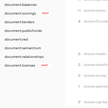
document.balances
dossier.edrpo:
document.scorings
new!
dossier.found
document.tenders
document.publicfunds
document.ved
document.semantrum
dossier.heads:
document.relationships
dossier.benefic
document.licenses
new!
dossier.smida:
dossier.address
dossier.capital: