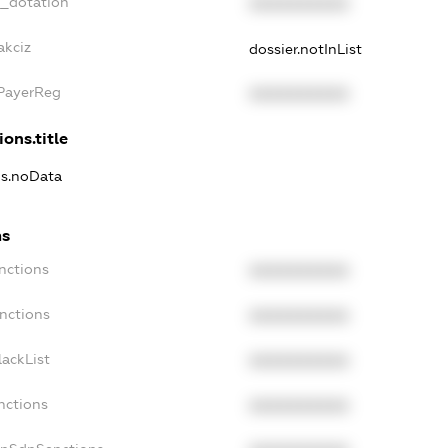
t_dotation
XXXXXXXXXX
akciz
dossier.notInList
xPayerReg
XXXXXXXXXX
ions.title
ns.noData
ns
nctions
XXXXXXXXXX
nctions
XXXXXXXXXX
ackList
XXXXXXXXXX
nctions
XXXXXXXXXX