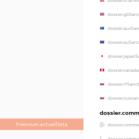
dossier.ofacN
dossier.gbSanc
dossier.ausSan
dossier.euSanc
dossier.japanS
dossier.canad
dossier.rfSanc
dossier.russian
dossier.comme
freemium.actualData
dossier.commer
dossier.comme