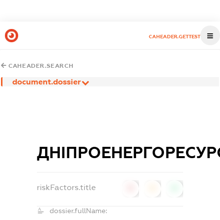
CAHEADER.GETTEST
CAHEADER.SEARCH
document.dossier
ДНІПРОЕНЕРГОРЕСУР
riskFactors.title
0
0
0
dossier.fullName: