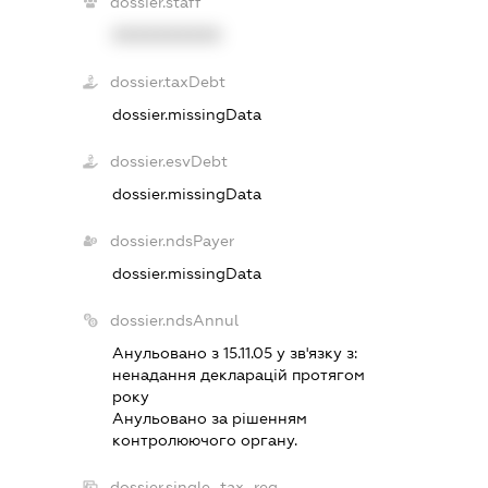
dossier.staff
XXXXXXXXXX
dossier.taxDebt
dossier.missingData
dossier.esvDebt
dossier.missingData
dossier.ndsPayer
dossier.missingData
dossier.ndsAnnul
Анульовано з 15.11.05 у зв'язку з:
ненадання декларацiй протягом
року
Анульовано за рiшенням
контролюючого органу.
dossier.single_tax_reg