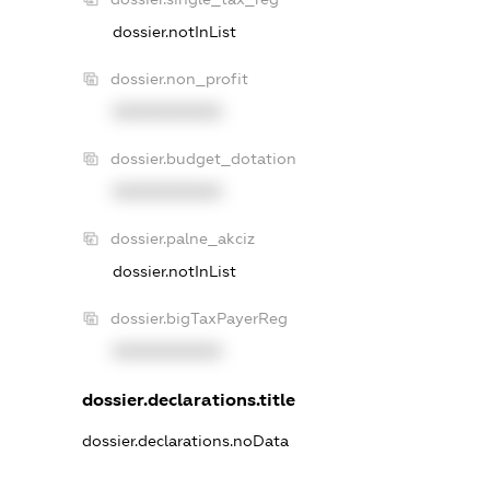
dossier.notInList
dossier.non_profit
XXXXXXXXXX
dossier.budget_dotation
XXXXXXXXXX
dossier.palne_akciz
dossier.notInList
dossier.bigTaxPayerReg
XXXXXXXXXX
dossier.declarations.title
dossier.declarations.noData