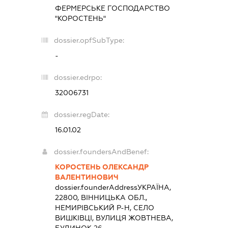
ФЕРМЕРСЬКЕ ГОСПОДАРСТВО
"КОРОСТЕНЬ"
dossier.opfSubType:
-
dossier.edrpo:
32006731
dossier.regDate:
16.01.02
dossier.foundersAndBenef:
КОРОСТЕНЬ ОЛЕКСАНДР
ВАЛЕНТИНОВИЧ
dossier.founderAddress
УКРАЇНА,
22800, ВІННИЦЬКА ОБЛ.,
НЕМИРІВСЬКИЙ Р-Н, СЕЛО
ВИШКІВЦІ, ВУЛИЦЯ ЖОВТНЕВА,