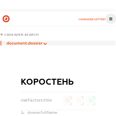
CAHEADER.GETTEST
CAHEADER.SEARCH
document.dossier
КОРОСТЕНЬ
riskFactors.title
0
0
0
dossier.fullName: