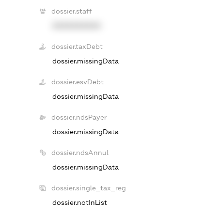
dossier.staff
XXXXXXXXXX
dossier.taxDebt
dossier.missingData
dossier.esvDebt
dossier.missingData
dossier.ndsPayer
dossier.missingData
dossier.ndsAnnul
dossier.missingData
dossier.single_tax_reg
dossier.notInList