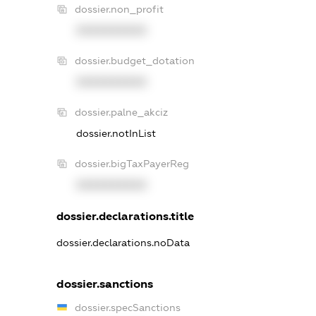
dossier.non_profit
XXXXXXXXXX
dossier.budget_dotation
XXXXXXXXXX
dossier.palne_akciz
dossier.notInList
dossier.bigTaxPayerReg
XXXXXXXXXX
dossier.declarations.title
dossier.declarations.noData
dossier.sanctions
dossier.specSanctions