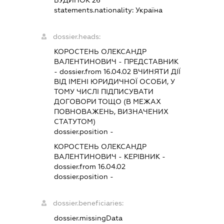
БУДИНОК 26
statements.nationality:
Україна
dossier.heads:
КОРОСТЕНЬ ОЛЕКСАНДР
ВАЛЕНТИНОВИЧ
-
ПРЕДСТАВНИК
- dossier.from 16.04.02
ВЧИНЯТИ ДІЇ
ВІД ІМЕНІ ЮРИДИЧНОЇ ОСОБИ, У
ТОМУ ЧИСЛІ ПІДПИСУВАТИ
ДОГОВОРИ ТОЩО (В МЕЖАХ
ПОВНОВАЖЕНЬ, ВИЗНАЧЕНИХ
СТАТУТОМ)
dossier.position -
КОРОСТЕНЬ ОЛЕКСАНДР
ВАЛЕНТИНОВИЧ
-
КЕРІВНИК
-
dossier.from 16.04.02
dossier.position -
dossier.beneficiaries:
dossier.missingData