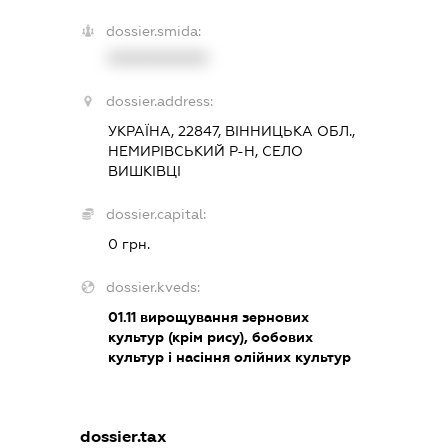
dossier.smida:
XXXXXXXXXX
dossier.address:
УКРАЇНА, 22847, ВІННИЦЬКА ОБЛ.,
НЕМИРІВСЬКИЙ Р-Н, СЕЛО
ВИШКІВЦІ
dossier.capital:
0 грн.
dossier.kveds:
01.11
вирощування зернових
культур (крім рису), бобових
культур і насіння олійних культур
dossier.tax