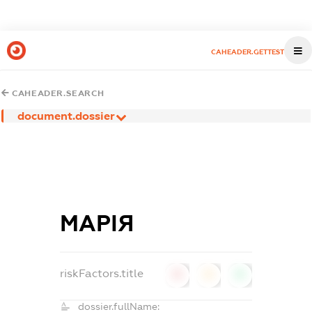
CAHEADER.GETTEST
CAHEADER.SEARCH
document.dossier
МАРІЯ
riskFactors.title
0
0
0
dossier.fullName: