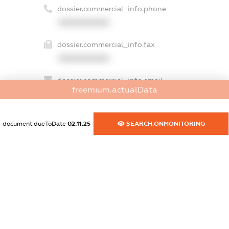
dossier.commercial_info.phone
XXXXXXXXXX
dossier.commercial_info.fax
XXXXXXXXXX
dossier.commercial_info.email
freemium.actualData
XXXXXXXXXX
dossier.commercial_info.website
document.dueToDate
02.11.25
SEARCH.ONMONITORING
XXXXXXXXXX
dossier.commercial_info.activity
XXXXXXXXXX
freemium.exampleText_1
freemium.exampleText_2
freemium.anonymousPerSearch2