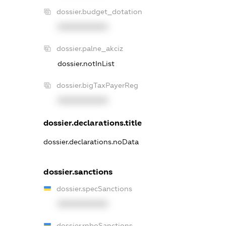
dossier.budget_dotation
XXXXXXXXXX
dossier.palne_akciz
dossier.notInList
dossier.bigTaxPayerReg
XXXXXXXXXX
dossier.declarations.title
dossier.declarations.noData
dossier.sanctions
dossier.specSanctions
XXXXXXXXXX
dossier.rnboSanctions