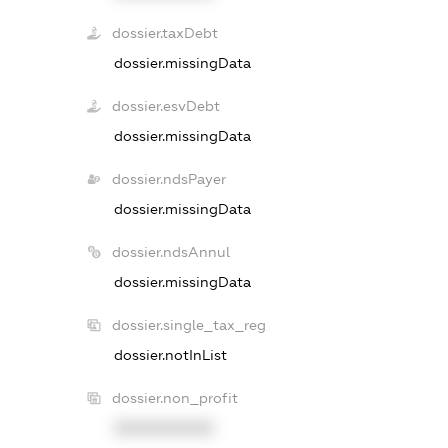
dossier.taxDebt
dossier.missingData
dossier.esvDebt
dossier.missingData
dossier.ndsPayer
dossier.missingData
dossier.ndsAnnul
dossier.missingData
dossier.single_tax_reg
dossier.notInList
dossier.non_profit
XXXXXXXXXX