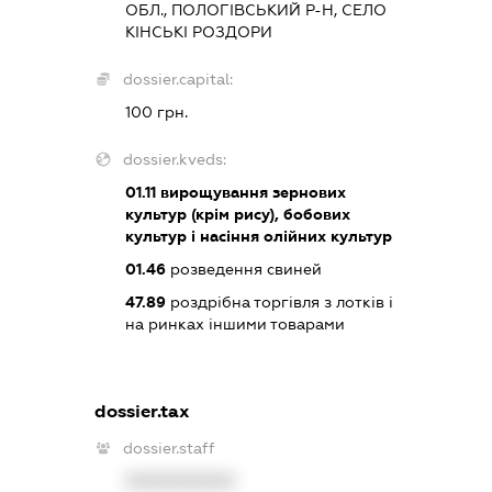
ОБЛ., ПОЛОГІВСЬКИЙ Р-Н, СЕЛО
КІНСЬКІ РОЗДОРИ
dossier.capital:
100 грн.
dossier.kveds:
01.11
вирощування зернових
культур (крім рису), бобових
культур і насіння олійних культур
01.46
розведення свиней
47.89
роздрібна торгівля з лотків і
на ринках іншими товарами
dossier.tax
dossier.staff
XXXXXXXXXX