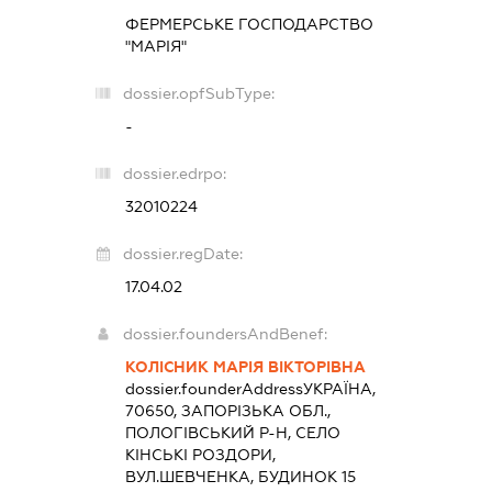
ФЕРМЕРСЬКЕ ГОСПОДАРСТВО
"МАРІЯ"
dossier.opfSubType:
-
dossier.edrpo:
32010224
dossier.regDate:
17.04.02
dossier.foundersAndBenef:
КОЛІСНИК МАРІЯ ВІКТОРІВНА
dossier.founderAddress
УКРАЇНА,
70650, ЗАПОРІЗЬКА ОБЛ.,
ПОЛОГІВСЬКИЙ Р-Н, СЕЛО
КІНСЬКІ РОЗДОРИ,
ВУЛ.ШЕВЧЕНКА, БУДИНОК 15