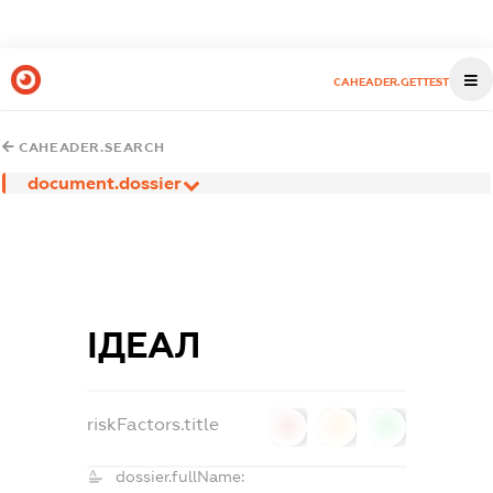
CAHEADER.GETTEST
CAHEADER.SEARCH
document.dossier
ІДЕАЛ
riskFactors.title
0
0
0
dossier.fullName: