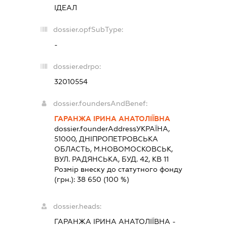
ІДЕАЛ
dossier.opfSubType:
-
dossier.edrpo:
32010554
dossier.foundersAndBenef:
ГАРАНЖА ІРИНА АНАТОЛІЇВНА
dossier.founderAddress
УКРАЇНА,
51000, ДНIПРОПЕТРОВСЬКА
ОБЛАСТЬ, М.НОВОМОСКОВСЬК,
ВУЛ. РАДЯНСЬКА, БУД. 42, КВ 11
Розмір внеску до статутного фонду
(грн.):
38 650
(100 %)
dossier.heads:
ГАРАНЖА ІРИНА АНАТОЛІЇВНА
-