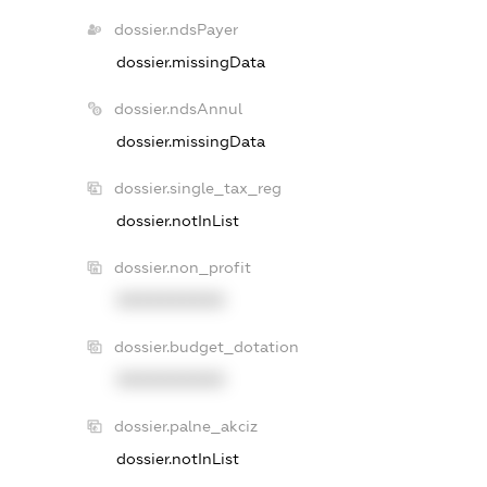
dossier.ndsPayer
dossier.missingData
dossier.ndsAnnul
dossier.missingData
dossier.single_tax_reg
dossier.notInList
dossier.non_profit
XXXXXXXXXX
dossier.budget_dotation
XXXXXXXXXX
dossier.palne_akciz
dossier.notInList