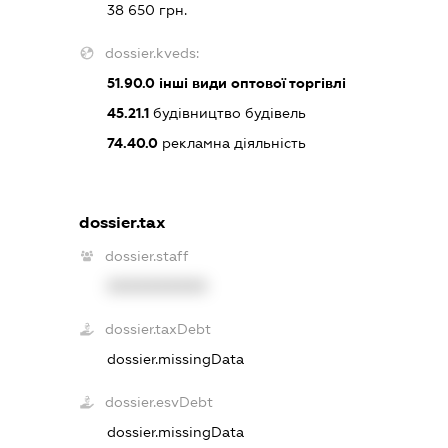
38 650 грн.
dossier.kveds:
51.90.0
інші види оптової торгівлі
45.21.1
будівництво будівель
74.40.0
рекламна діяльність
dossier.tax
dossier.staff
XXXXXXXXXX
dossier.taxDebt
dossier.missingData
dossier.esvDebt
dossier.missingData