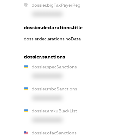
dossier.bigTaxPayerReg
XXXXXXXXXX
dossier.declarations.title
dossier.declarations.noData
dossier.sanctions
dossier.specSanctions
XXXXXXXXXX
dossier.rnboSanctions
XXXXXXXXXX
dossier.amkuBlackList
XXXXXXXXXX
dossier.ofacSanctions