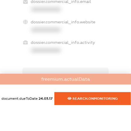
dossier.commercial_info.email
XXXXXXXXXX
dossier.commercial_info.website
XXXXXXXXXX
dossier.commercial_info.activity
XXXXXXXXXX
freemium.exampleText_1
freemium.actualData
freemium.exampleText_2
freemium.anonymousPerSearch2
FREEMIUM.DETAILS
document.dueToDate
24.03.17
SEARCH.ONMONITORING
FREEMIUM.REGISTER