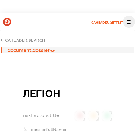
CAHEADER.GETTEST
CAHEADER.SEARCH
document.dossier
ЛЕГІОН
riskFactors.title
0
0
0
dossier.fullName: