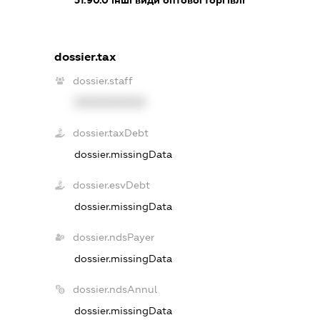
dossier.tax
dossier.staff
XXXXXXXXXX
dossier.taxDebt
dossier.missingData
dossier.esvDebt
dossier.missingData
dossier.ndsPayer
dossier.missingData
dossier.ndsAnnul
dossier.missingData