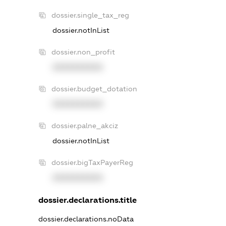
dossier.single_tax_reg
dossier.notInList
dossier.non_profit
XXXXXXXXXX
dossier.budget_dotation
XXXXXXXXXX
dossier.palne_akciz
dossier.notInList
dossier.bigTaxPayerReg
XXXXXXXXXX
dossier.declarations.title
dossier.declarations.noData