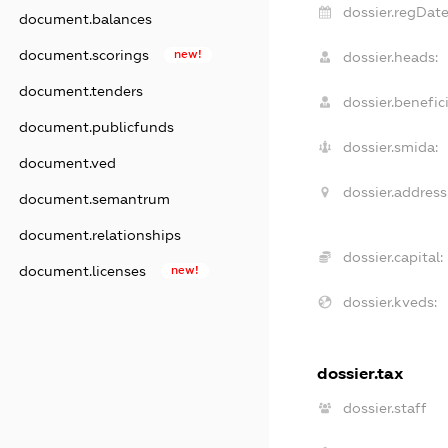
dossier.regDate
document.balances
document.scorings
new!
dossier.heads:
document.tenders
dossier.benefici
document.publicfunds
dossier.smida:
document.ved
dossier.address
document.semantrum
document.relationships
dossier.capital:
document.licenses
new!
dossier.kveds:
dossier.tax
dossier.staff