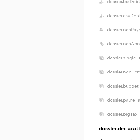
dossier.taxDeb
dossier.esvDeb
dossier.ndsPay
dossier.ndsAnn
dossier.single
dossier.non_pr
dossier.budget
dossier.palne_a
dossier.bigTax
dossier.declarati