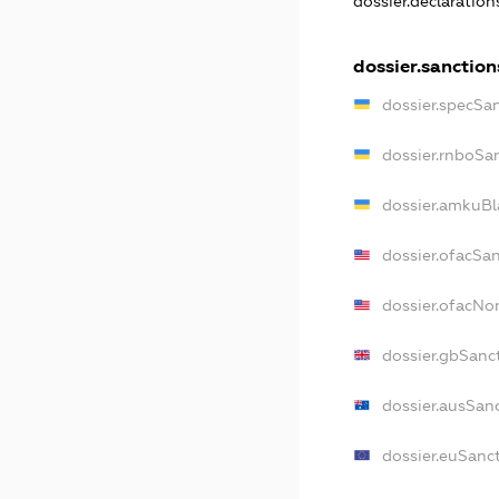
dossier.declaratio
dossier.sanction
dossier.specSa
dossier.rnboSa
dossier.amkuBl
dossier.ofacSa
dossier.ofacN
dossier.gbSanc
dossier.ausSan
dossier.euSanc