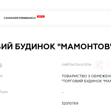
BETA
CAHEADER.PERSSEARCH
ВИЙ БУДИНОК "МАМОНТОВ
riskFactors.title
0
0
e:
ТОВАРИСТВО З ОБМЕЖЕН
"ТОРГОВИЙ БУДИНОК "МА
Type:
-
32010769