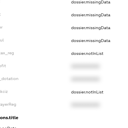
t
dossier.missingData
t
dossier.missingData
er
dossier.missingData
ul
dossier.missingData
_tax_reg
dossier.notInList
ofit
XXXXXXXXXX
_dotation
XXXXXXXXXX
kciz
dossier.notInList
PayerReg
XXXXXXXXXX
ons.title