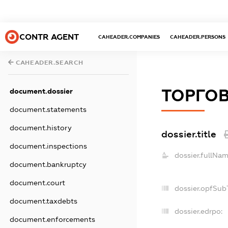
CONTR AGENT
CAHEADER.COMPANIES
CAHEADER.PERSONS
CAHEADER.SEARCH
ТОРГО
document.dossier
document.statements
document.history
dossier.title
document.inspections
dossier.fullNam
document.bankruptcy
document.court
dossier.opfSub
document.taxdebts
dossier.edrpo:
document.enforcements