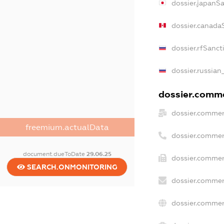
dossier.japanS
dossier.canada
dossier.rfSanct
dossier.russian
dossier.commer
dossier.commer
freemium.actualData
dossier.commer
document.dueToDate
29.06.25
dossier.commer
SEARCH.ONMONITORING
dossier.commer
dossier.commer