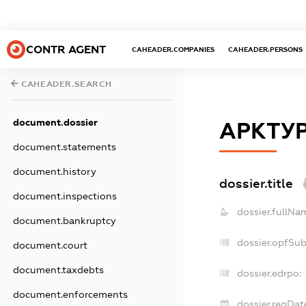
CONTR AGENT
CAHEADER.COMPANIES
CAHEADER.PERSONS
CAHEADER.SEARCH
document.dossier
АРКТУ
document.statements
document.history
dossier.title
document.inspections
dossier.fullNa
document.bankruptcy
dossier.opfSu
document.court
document.taxdebts
dossier.edrpo:
document.enforcements
dossier.regDat