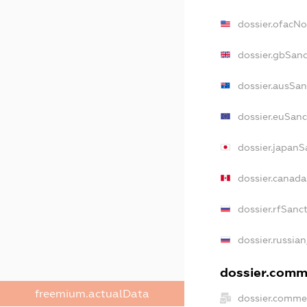
dossier.ofacN
dossier.gbSan
dossier.ausSan
dossier.euSanc
dossier.japanS
dossier.canad
dossier.rfSanc
dossier.russia
dossier.comme
freemium.actualData
dossier.comme