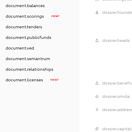
document.balances
dossier.found
document.scorings
new!
document.tenders
document.publicfunds
dossier.heads:
document.ved
document.semantrum
document.relationships
document.licenses
new!
dossier.benefic
dossier.smida:
dossier.address
dossier.capital: