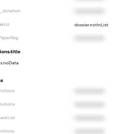
t_dotation
XXXXXXXXXX
akciz
dossier.notInList
xPayerReg
XXXXXXXXXX
ions.title
ns.noData
ns
nctions
XXXXXXXXXX
anctions
XXXXXXXXXX
lackList
XXXXXXXXXX
nctions
XXXXXXXXXX