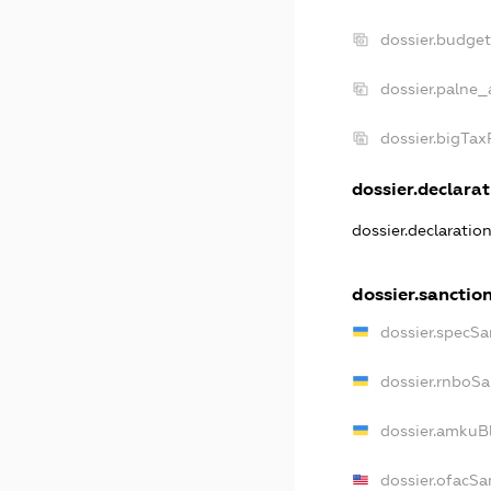
dossier.budge
dossier.palne_
dossier.bigTa
dossier.declarat
dossier.declaratio
dossier.sanctio
dossier.specSa
dossier.rnboS
dossier.amkuB
dossier.ofacSa