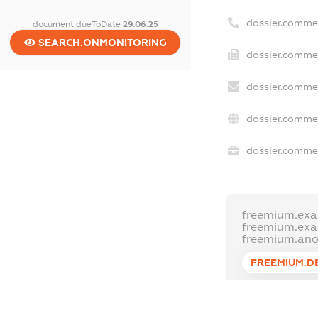
dossier.comme
document.dueToDate
29.06.25
SEARCH.ONMONITORING
dossier.commer
dossier.commer
dossier.commer
dossier.commer
freemium.exa
freemium.ex
freemium.an
FREEMIUM.D