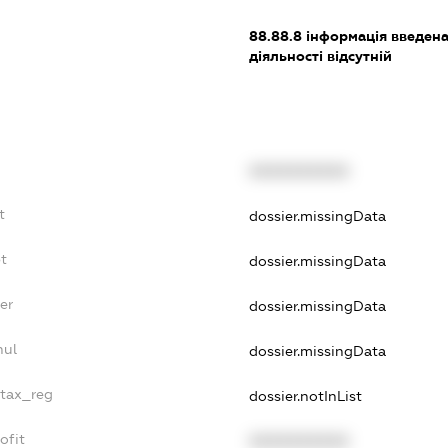
88.88.8
інформація введена 
діяльності відсутній
XXXXXXXXXX
t
dossier.missingData
bt
dossier.missingData
er
dossier.missingData
nul
dossier.missingData
_tax_reg
dossier.notInList
ofit
XXXXXXXXXX