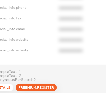
rcial_info.phone
XXXXXXXXXX
cial_info.fax
XXXXXXXXXX
cial_info.email
XXXXXXXXXX
cial_info.website
XXXXXXXXXX
cial_info.activity
XXXXXXXXXX
mpleText_1
ampleText_2
onymousPerSearch2
ETAILS
FREEMIUM.REGISTER