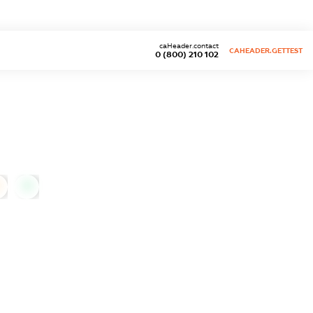
caHeader.contact
CAHEADER.GETTEST
0 (800) 210 102
0