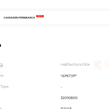
BETA
CAHEADER.PERSSEARCH
Р
riskFactors.title
0
0
me:
"АРКТУР"
bType:
-
32010800
e:
11.12.03