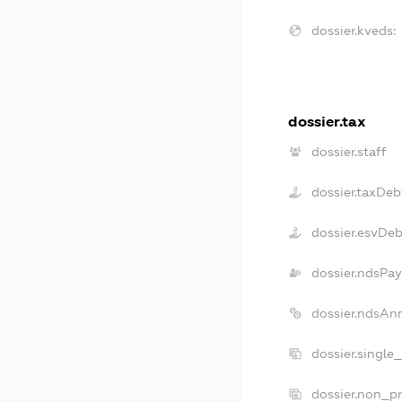
dossier.kveds:
dossier.tax
dossier.staff
dossier.taxDeb
dossier.esvDe
dossier.ndsPay
dossier.ndsAn
dossier.single
dossier.non_pr