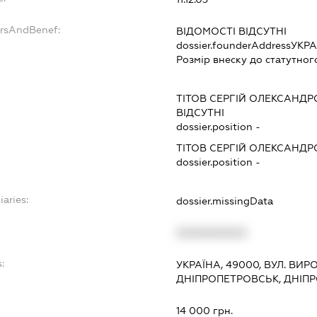
ersAndBenef:
ВІДОМОСТІ ВІДСУТНІ
dossier.founderAddress
УКРА
Розмір внеску до статутног
ТІТОВ СЕРГІЙ ОЛЕКСАНД
ВІДСУТНІ
dossier.position -
ТІТОВ СЕРГІЙ ОЛЕКСАНД
dossier.position -
iaries:
dossier.missingData
XXXXXXXXXX
:
УКРАЇНА, 49000, ВУЛ. ВИРО
ДНІПРОПЕТРОВСЬК, ДНІП
14 000 грн.