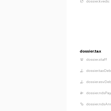
dossier.kveds:
dossier.tax
dossier.staff
dossier.taxDeb
dossier.esvDe
dossier.ndsPa
dossier.ndsAn