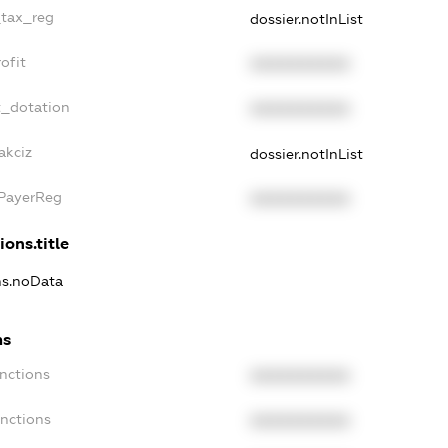
_tax_reg
dossier.notInList
ofit
XXXXXXXXXX
t_dotation
XXXXXXXXXX
akciz
dossier.notInList
xPayerReg
XXXXXXXXXX
ions.title
ons.noData
ns
anctions
XXXXXXXXXX
anctions
XXXXXXXXXX