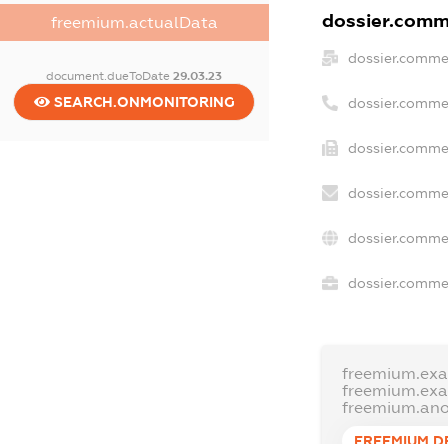
dossier.comme
freemium.actualData
dossier.comme
document.dueToDate
29.03.23
SEARCH.ONMONITORING
dossier.comme
dossier.commer
dossier.commer
dossier.comme
dossier.commer
freemium.ex
freemium.ex
freemium.an
FREEMIUM.D