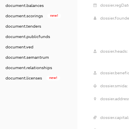
dossier.regDat
document.balances
document.scorings
new!
dossier.found
document.tenders
document.publicfunds
document.ved
dossier.heads:
document.semantrum
document.relationships
dossier.benefic
document.licenses
new!
dossier.smida:
dossier.addres
dossier.capital