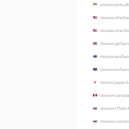
dossier.amkuB
dossier.ofacSa
dossier.ofacN
dossier.gbSan
dossier.ausSa
dossier.euSan
dossier.japan
dossier.canad
dossier.rfSanc
dossier.russia