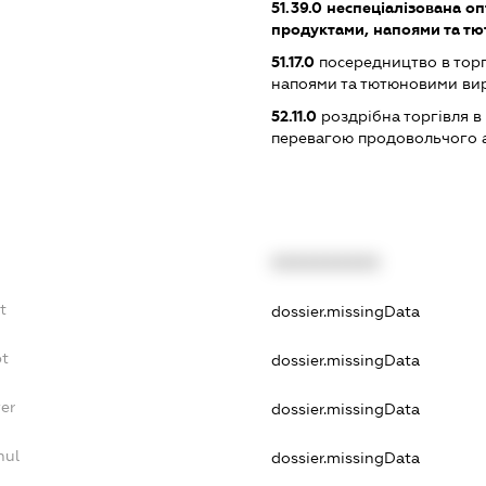
51.39.0
неспеціалізована оп
продуктами, напоями та т
51.17.0
посередництво в торг
напоями та тютюновими ви
52.11.0
роздрібна торгівля в
перевагою продовольчого 
XXXXXXXXXX
t
dossier.missingData
bt
dossier.missingData
yer
dossier.missingData
nul
dossier.missingData