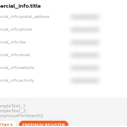
rcial_info.title
rcial_info.postal_address
XXXXXXXXXX
rcial_info.phone
XXXXXXXXXX
cial_info.fax
XXXXXXXXXX
cial_info.email
XXXXXXXXXX
rcial_info.website
XXXXXXXXXX
cial_info.activity
XXXXXXXXXX
ampleText_1
ampleText_2
onymousPerSearch2
ETAILS
FREEMIUM.REGISTER