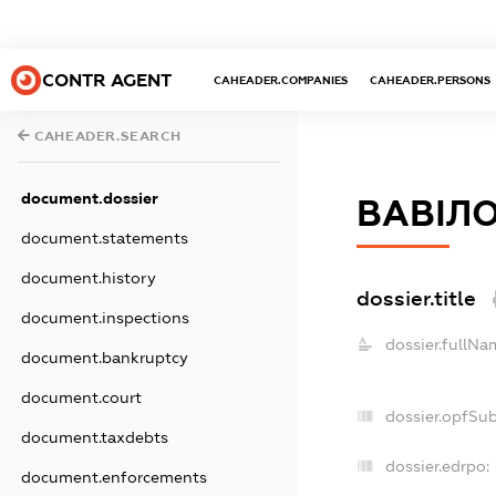
CONTR AGENT
CAHEADER.COMPANIES
CAHEADER.PERSONS
CAHEADER.SEARCH
document.dossier
ВАВІЛ
document.statements
document.history
dossier.title
document.inspections
dossier.fullNa
document.bankruptcy
document.court
dossier.opfSu
document.taxdebts
dossier.edrpo:
document.enforcements