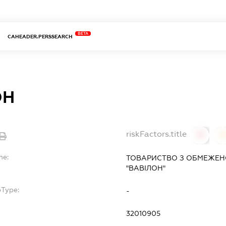
BETA
CAHEADER.PERSSEARCH
ОН
riskFactors.title
0
0
me:
ТОВАРИСТВО З ОБМЕЖЕН
"ВАВІЛОН"
bType:
-
32010905