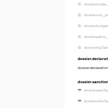
dossier.single
dossier.non_pr
dossier.budge
dossier.palne_
dossier.bigTa
dossier.declarat
dossier.declarati
dossier.sanctio
dossier.specS
dossier.rnboS