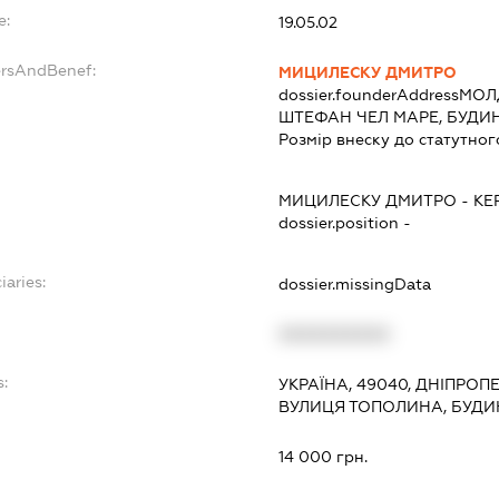
e:
19.05.02
ersAndBenef:
МИЦИЛЕСКУ ДМИТРО
dossier.founderAddress
МОЛ
ШТЕФАН ЧЕЛ МАРЕ, БУДИН
Розмір внеску до статутног
МИЦИЛЕСКУ ДМИТРО
-
КЕ
dossier.position -
iaries:
dossier.missingData
XXXXXXXXXX
s:
УКРАЇНА, 49040, ДНІПРОП
ВУЛИЦЯ ТОПОЛИНА, БУДИ
:
14 000 грн.