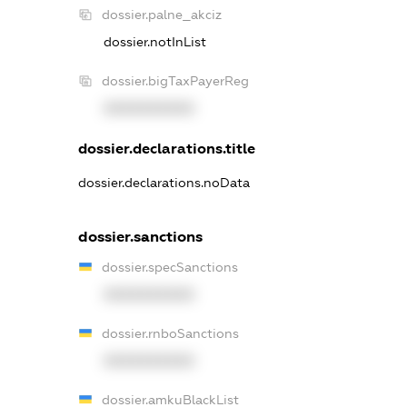
dossier.palne_akciz
dossier.notInList
dossier.bigTaxPayerReg
XXXXXXXXXX
dossier.declarations.title
dossier.declarations.noData
dossier.sanctions
dossier.specSanctions
XXXXXXXXXX
dossier.rnboSanctions
XXXXXXXXXX
dossier.amkuBlackList