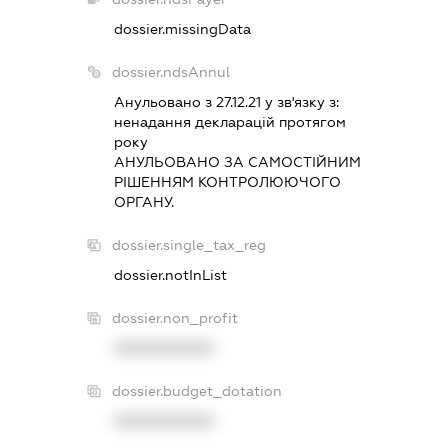
dossier.missingData
dossier.ndsAnnul
Анульовано з 27.12.21 у зв'язку з:
ненадання декларацiй протягом
року
АНУЛЬОВАНО ЗА САМОСТIЙНИМ
РIШЕННЯМ КОНТРОЛЮЮЧОГО
ОРГАНУ.
dossier.single_tax_reg
dossier.notInList
dossier.non_profit
XXXXXXXXXX
dossier.budget_dotation
XXXXXXXXXX