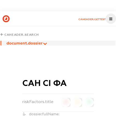
CAHEADER.GETTEST
CAHEADER.SEARCH
document.dossier
САН СІ ФА
riskFactors.title
0
0
0
dossier.fullName: