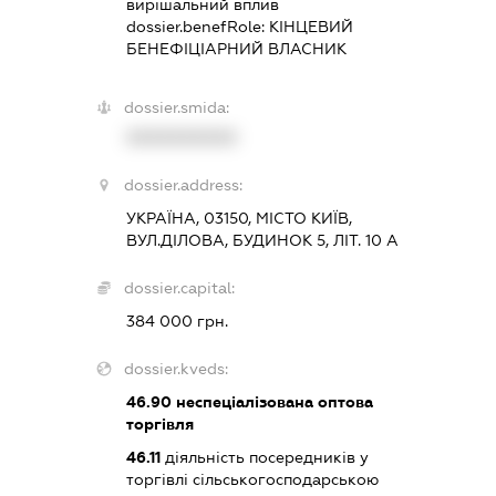
вирішальний вплив
dossier.benefRole:
КІНЦЕВИЙ
БЕНЕФІЦІАРНИЙ ВЛАСНИК
dossier.smida:
XXXXXXXXXX
dossier.address:
УКРАЇНА, 03150, МІСТО КИЇВ,
ВУЛ.ДІЛОВА, БУДИНОК 5, ЛІТ. 10 А
dossier.capital:
384 000 грн.
dossier.kveds:
46.90
неспеціалізована оптова
торгівля
46.11
діяльність посередників у
торгівлі сільськогосподарською