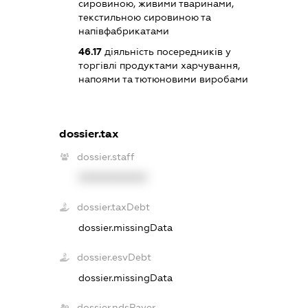
сировиною, живими тваринами,
текстильною сировиною та
напівфабрикатами
46.17
діяльність посередників у
торгівлі продуктами харчування,
напоями та тютюновими виробами
dossier.tax
dossier.staff
XXXXXXXXXX
dossier.taxDebt
dossier.missingData
dossier.esvDebt
dossier.missingData
dossier.ndsPayer