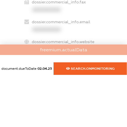
dossier.commercial_info.fax
XXXXXXXXXX
dossier.commercial_info.email
XXXXXXXXXX
dossier.commercial_info.website
XXXXXXXXXX
freemium.actualData
dossier.commercial_info.activity
document.dueToDate
02.04.23
SEARCH.ONMONITORING
XXXXXXXXXX
freemium.exampleText_1
freemium.exampleText_2
freemium.anonymousPerSearch2
FREEMIUM.DETAILS
FREEMIUM.REGISTER