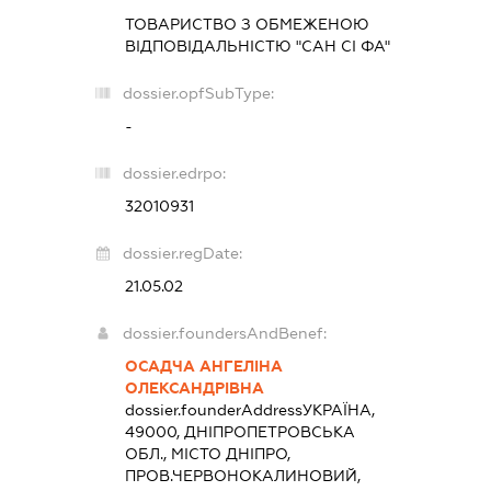
ТОВАРИСТВО З ОБМЕЖЕНОЮ
ВІДПОВІДАЛЬНІСТЮ "САН СІ ФА"
dossier.opfSubType:
-
dossier.edrpo:
32010931
dossier.regDate:
21.05.02
dossier.foundersAndBenef:
ОСАДЧА АНГЕЛІНА
ОЛЕКСАНДРІВНА
dossier.founderAddress
УКРАЇНА,
49000, ДНІПРОПЕТРОВСЬКА
ОБЛ., МІСТО ДНІПРО,
ПРОВ.ЧЕРВОНОКАЛИНОВИЙ,