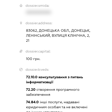
dossier.smida:
XXXXXXXXXX
dossier.address:
83062, ДОНЕЦЬКА ОБЛ., ДОНЕЦЬК,
ЛЕНІНСЬКИЙ, ВУЛИЦЯ КЛІНІЧНА, 2,
21
dossier.capital:
100 грн.
dossier.kveds:
72.10.0
консультування з питань
інформатизації
72.20
створення програмного
забезпечення
74.84.0
інші послуги, надавані
юридичним особам та не включені
до інших угруповань