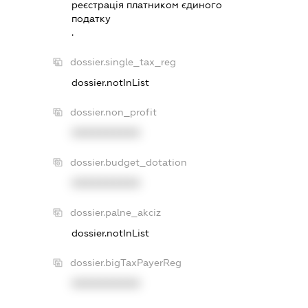
реєстрацiя платником єдиного
податку
.
dossier.single_tax_reg
dossier.notInList
dossier.non_profit
XXXXXXXXXX
dossier.budget_dotation
XXXXXXXXXX
dossier.palne_akciz
dossier.notInList
dossier.bigTaxPayerReg
XXXXXXXXXX