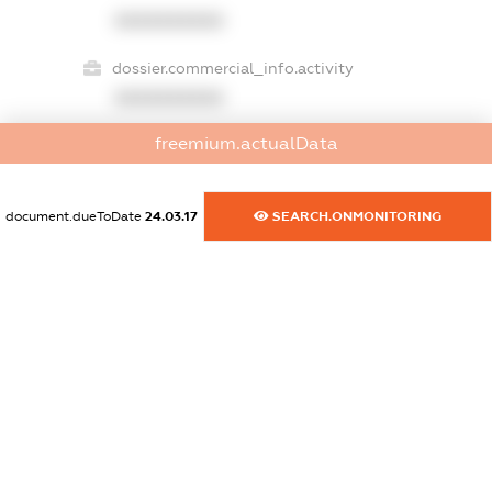
XXXXXXXXXX
dossier.commercial_info.activity
XXXXXXXXXX
freemium.actualData
freemium.exampleText_1
freemium.exampleText_2
document.dueToDate
24.03.17
SEARCH.ONMONITORING
freemium.anonymousPerSearch2
FREEMIUM.DETAILS
FREEMIUM.REGISTER