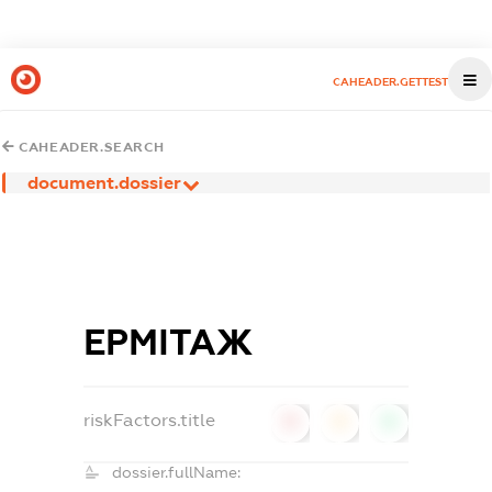
CAHEADER.GETTEST
CAHEADER.SEARCH
document.dossier
ЕРМІТАЖ
riskFactors.title
0
0
0
dossier.fullName: