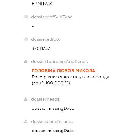
ЕРМІТАЖ
dossier.opfSubType:
-
dossier.edrpo:
32011757
dossier.foundersAndBenef:
ГОЛОВІНА ЛЮБОВ МИКОЛА
Розмір внеску до статутного фонду
(грн.):
100
(100 %)
dossier.heads:
dossier.missingData
dossier.beneficiaries:
dossier.missingData