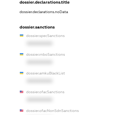
dossier.declarations.title
dossier.declarations.noData
dossier.sanctions
dossier.specSanctions
XXXXXXXXXX
dossier.rnboSanctions
XXXXXXXXXX
dossier.amkuBlackList
XXXXXXXXXX
dossier.ofacSanctions
XXXXXXXXXX
dossier.ofacNonSdnSanctions