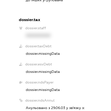
dossier.tax
dossier.staff
XXXXXXXXXX
dossier.taxDebt
dossier.missingData
dossier.esvDebt
dossier.missingData
dossier.ndsPayer
dossier.missingData
dossier.ndsAnnul
Анульовано з 29.06.03 у зв'язку з: