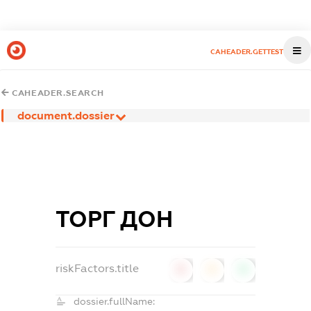
CAHEADER.GETTEST
CAHEADER.SEARCH
document.dossier
ТОРГ ДОН
riskFactors.title
0
0
0
dossier.fullName: