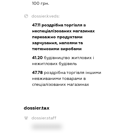
100 грн.
dossier.kveds:
47.11
роздрібна торгівля в
неспеціалізованих магазинах
переважно продуктами
харчування, напоями та
тютюновими виробами
41.20
будівництво житлових і
нежитлових будівель
47.78
роздрібна торгівля іншими
невживаними товарами в
спеціалізованих магазинах
dossier.tax
dossier.staff
XXXXXXXXXX