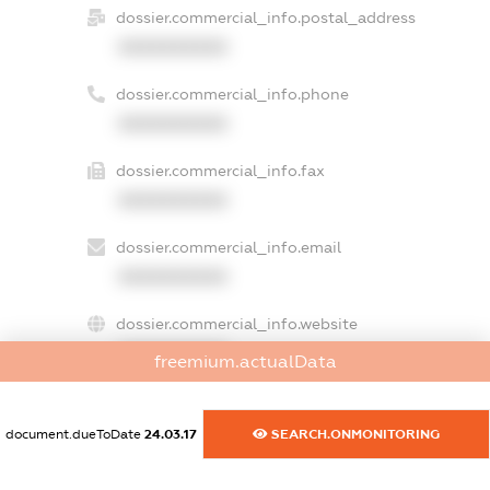
dossier.commercial_info.postal_address
XXXXXXXXXX
dossier.commercial_info.phone
XXXXXXXXXX
dossier.commercial_info.fax
XXXXXXXXXX
dossier.commercial_info.email
XXXXXXXXXX
dossier.commercial_info.website
XXXXXXXXXX
freemium.actualData
dossier.commercial_info.activity
XXXXXXXXXX
document.dueToDate
24.03.17
SEARCH.ONMONITORING