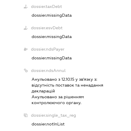
dossier.taxDebt
dossier.missingData
dossier.esvDebt
dossier.missingData
dossier.ndsPayer
dossier.missingData
dossier.ndsAnnul
Анульовано з 12.10.15 у зв'язку з:
вiдсутнiсть поставок та ненадання
декларацiй
Анульовано за рiшенням
контролюючого органу.
dossier.single_tax_reg
dossier.notInList