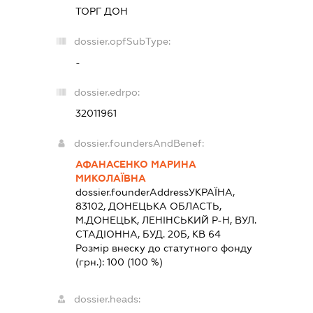
ТОРГ ДОН
dossier.opfSubType:
-
dossier.edrpo:
32011961
dossier.foundersAndBenef:
АФАНАСЕНКО МАРИНА
МИКОЛАЇВНА
dossier.founderAddress
УКРАЇНА,
83102, ДОНЕЦЬКА ОБЛАСТЬ,
М.ДОНЕЦЬК, ЛЕНІНСЬКИЙ Р-Н, ВУЛ.
СТАДІОННА, БУД. 20Б, КВ 64
Розмір внеску до статутного фонду
(грн.):
100
(100 %)
dossier.heads: