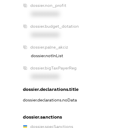
dossier.non_profit
XXXXXXXXXX
dossier.budget_dotation
XXXXXXXXXX
dossier.palne_akciz
dossier.notInList
dossier.bigTaxPayerReg
XXXXXXXXXX
dossier.declarations.title
dossier.declarations.noData
dossier.sanctions
dossier.specSanctions