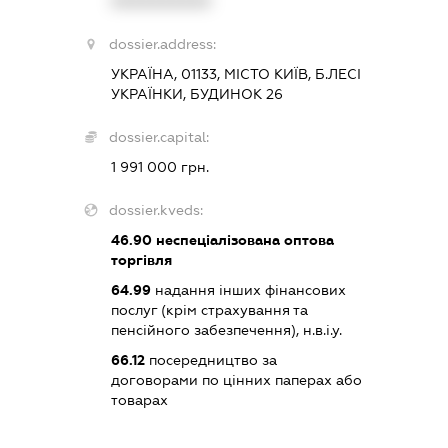
XXXXXXXXXX
dossier.address:
УКРАЇНА, 01133, МІСТО КИЇВ, Б.ЛЕСІ
УКРАЇНКИ, БУДИНОК 26
dossier.capital:
1 991 000 грн.
dossier.kveds:
46.90
неспеціалізована оптова
торгівля
64.99
надання інших фінансових
послуг (крім страхування та
пенсійного забезпечення), н.в.і.у.
66.12
посередництво за
договорами по цінних паперах або
товарах