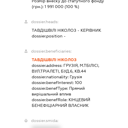
Розмір внеску до статутного фонду
(грн.):
1 991 000
(100 %)
dossier.heads:
ТАВДІШВІЛІ НІКОЛОЗ
-
КЕРІВНИК
dossier.position -
dossier.beneficiaries:
ТАВДІШВІЛІ НІКОЛОЗ
dossier.address:
ГРУЗІЯ, М.ТБІЛІСІ,
ВУЛ.ТРІАЛЕТІ, БУД.6, КВ.44
dossier.nationality:
Грузія
dossier.benefInterest:
100
dossier.benefType:
Прямий
вирішальний вплив
dossier.benefRole:
КІНЦЕВИЙ
БЕНЕФІЦІАРНИЙ ВЛАСНИК
dossier.smida: