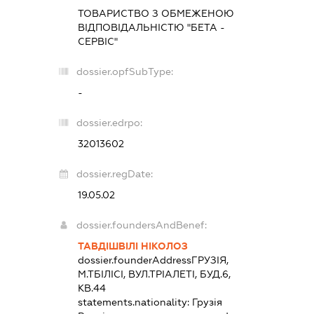
ТОВАРИСТВО З ОБМЕЖЕНОЮ
ВІДПОВІДАЛЬНІСТЮ "БЕТА -
СЕРВІС"
dossier.opfSubType:
-
dossier.edrpo:
32013602
dossier.regDate:
19.05.02
dossier.foundersAndBenef:
ТАВДІШВІЛІ НІКОЛОЗ
dossier.founderAddress
ГРУЗІЯ,
М.ТБІЛІСІ, ВУЛ.ТРІАЛЕТІ, БУД.6,
КВ.44
statements.nationality:
Грузія