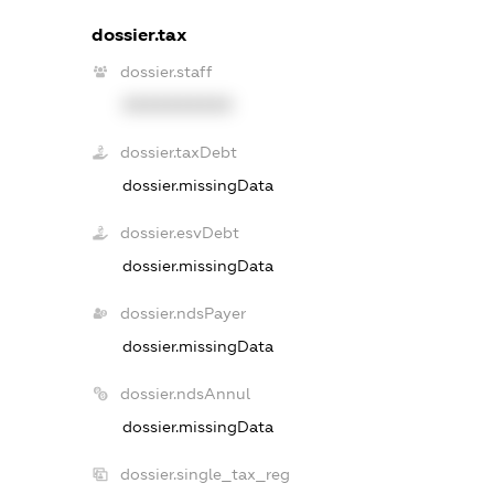
dossier.tax
dossier.staff
XXXXXXXXXX
dossier.taxDebt
dossier.missingData
dossier.esvDebt
dossier.missingData
dossier.ndsPayer
dossier.missingData
dossier.ndsAnnul
dossier.missingData
dossier.single_tax_reg