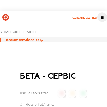
CAHEADER.GETTEST
CAHEADER.SEARCH
document.dossier
БЕТА - СЕРВІС
riskFactors.title
0
0
0
dossier.fullName: