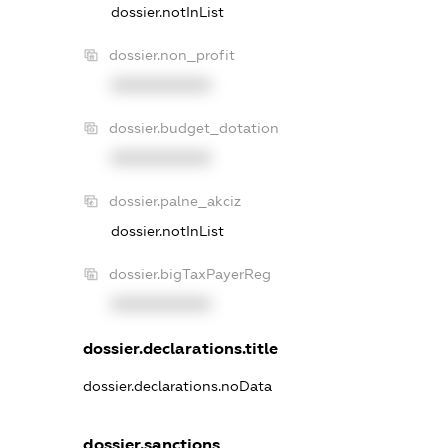
dossier.notInList
dossier.non_profit
XXXXXXXXXX
dossier.budget_dotation
XXXXXXXXXX
dossier.palne_akciz
dossier.notInList
dossier.bigTaxPayerReg
XXXXXXXXXX
dossier.declarations.title
dossier.declarations.noData
dossier.sanctions