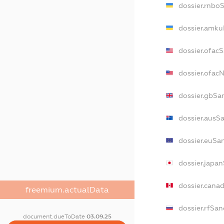
dossier.rnbo
dossier.amku
dossier.ofac
dossier.ofac
dossier.gbSa
dossier.ausS
dossier.euSa
dossier.japa
dossier.cana
freemium.actualData
dossier.rfSan
document.dueToDate
03.09.25