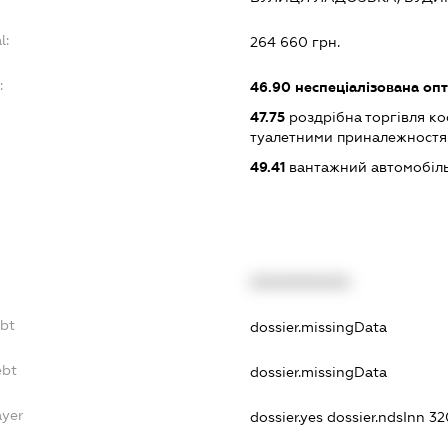
l:
264 660 грн.
:
46.90
неспеціалізована опт
47.75
роздрібна торгівля к
туалетними приналежностям
49.41
вантажний автомобіл
XXXXXXXXXX
ebt
dossier.missingData
ebt
dossier.missingData
ayer
dossier.yes
dossier.ndsInn 3