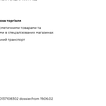
ова торгівля
осметичними товарами та
и в спеціалізованих магазинах
ьний транспорт
20137108302
dossier.from 19.06.02