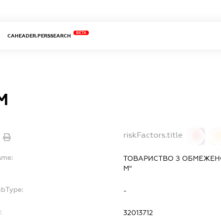
BETA
CAHEADER.PERSSEARCH
М
riskFactors.title
0
ame:
ТОВАРИСТВО З ОБМЕЖЕН
М"
ubType:
-
:
32013712