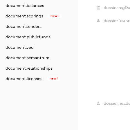
document.balances
dossier.regDa
document.scorings
new!
dossier.foun
document.tenders
document.publicfunds
document.ved
document.semantrum
document.relationships
document.licenses
new!
dossier.heads