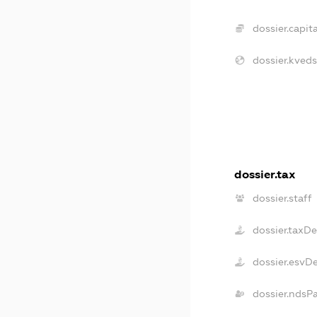
dossier.capita
dossier.kveds
dossier.tax
dossier.staff
dossier.taxD
dossier.esvD
dossier.ndsP