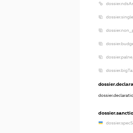
dossier.ndsA
dossier.singl
dossier.non_p
dossier.budg
dossier.palne
dossier.bigT
dossier.declara
dossier.declarat
dossier.sancti
dossier.spec