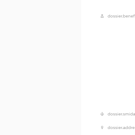
dossier.benefi
dossier.smida
dossier.addre