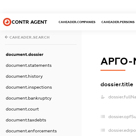
CONTR AGENT
CAHEADER.COMPANIES
CAHEADER.PERSONS
CAHEADER.SEARCH
document.dossier
АРГО-
document.statements
document.history
dossier.title
document.inspections
dossier.fullN
document.bankruptcy
document.court
dossier.opfS
document.taxdebts
dossier.edrpo
document.enforcements