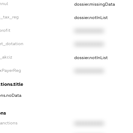
nnul
dossier.missingData
e_tax_reg
dossier.notInList
rofit
XXXXXXXXXX
et_dotation
XXXXXXXXXX
_akciz
dossier.notInList
axPayerReg
XXXXXXXXXX
tions.title
ions.noData
ons
Sanctions
XXXXXXXXXX