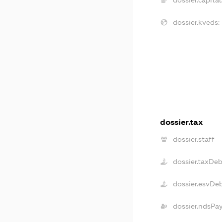
dossier.capital
dossier.kveds:
dossier.tax
dossier.staff
dossier.taxDe
dossier.esvDe
dossier.ndsPa