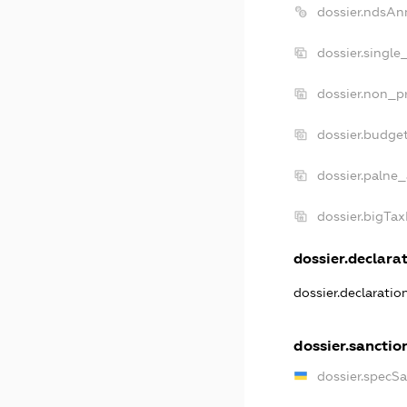
dossier.ndsAn
dossier.single
dossier.non_pr
dossier.budge
dossier.palne_
dossier.bigTa
dossier.declarat
dossier.declarati
dossier.sanctio
dossier.specS