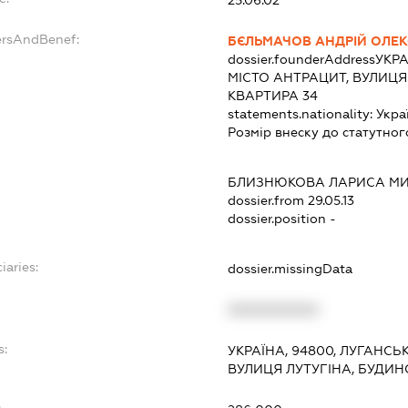
25.06.02
ersAndBenef:
БЄЛЬМАЧОВ АНДРІЙ ОЛЕ
dossier.founderAddress
УКРА
МІСТО АНТРАЦИТ, ВУЛИЦЯ
КВАРТИРА 34
statements.nationality:
Укра
Розмір внеску до статутног
БЛИЗНЮКОВА ЛАРИСА МИ
dossier.from 29.05.13
dossier.position -
iaries:
dossier.missingData
XXXXXXXXXX
s:
УКРАЇНА, 94800, ЛУГАНСЬ
ВУЛИЦЯ ЛУТУГІНА, БУДИН