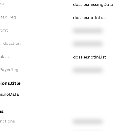
nul
dossier.missingData
_tax_reg
dossier.notInList
ofit
XXXXXXXXXX
t_dotation
XXXXXXXXXX
akciz
dossier.notInList
xPayerReg
XXXXXXXXXX
ions.title
ons.noData
ns
anctions
XXXXXXXXXX