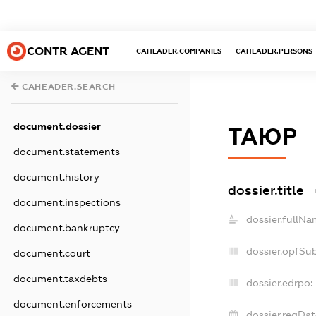
CONTR AGENT
CAHEADER.COMPANIES
CAHEADER.PERSONS
CAHEADER.SEARCH
document.dossier
ТАЮР
document.statements
document.history
dossier.title
document.inspections
dossier.fullNa
document.bankruptcy
dossier.opfSu
document.court
document.taxdebts
dossier.edrpo:
document.enforcements
dossier.regDat