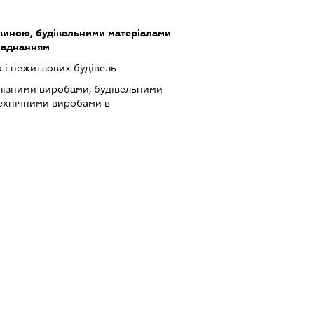
виною, будівельними матеріалами
ладнанням
 і нежитлових будівель
лізними виробами, будівельними
технічними виробами в