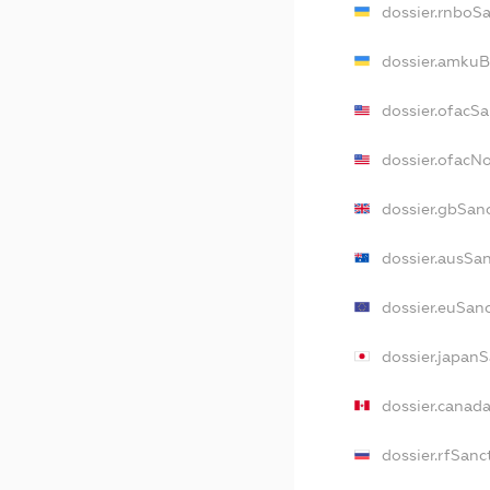
dossier.rnboS
dossier.amkuB
dossier.ofacS
dossier.ofacN
dossier.gbSan
dossier.ausSa
dossier.euSan
dossier.japan
dossier.canad
dossier.rfSanc