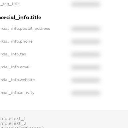
n_reg_title
XXXXXXXXXX
rcial_info.title
rcial_info.postal_address
XXXXXXXXXX
rcial_info.phone
XXXXXXXXXX
rcial_info.fax
XXXXXXXXXX
rcial_info.email
XXXXXXXXXX
rcial_info.website
XXXXXXXXXX
cial_info.activity
XXXXXXXXXX
ampleText_1
ampleText_2