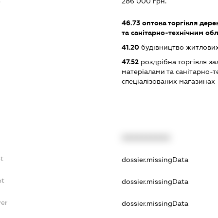
:
286 000 грн.
46.73
оптова торгівля дере
та санітарно-технічним об
41.20
будівництво житлових
47.52
роздрібна торгівля за
матеріалами та санітарно-
спеціалізованих магазинах
XXXXXXXXXX
bt
dossier.missingData
bt
dossier.missingData
yer
dossier.missingData