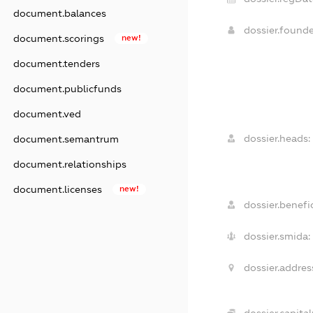
document.balances
dossier.found
document.scorings
new!
document.tenders
document.publicfunds
document.ved
dossier.heads:
document.semantrum
document.relationships
document.licenses
new!
dossier.benefic
dossier.smida:
dossier.addres