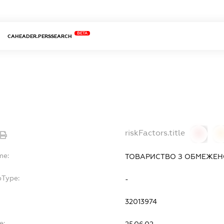
BETA
CAHEADER.PERSSEARCH
riskFactors.title
0
0
me:
ТОВАРИСТВО З ОБМЕЖЕН
bType:
-
32013974
e: