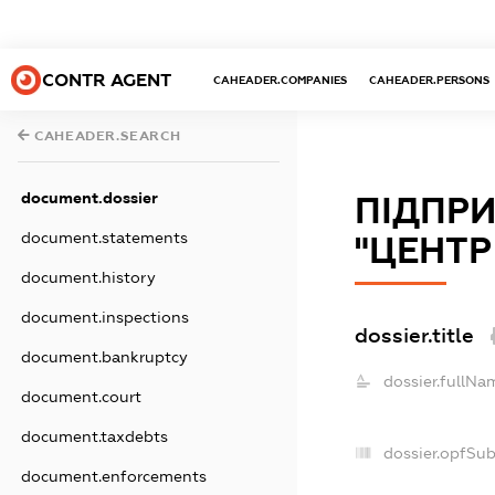
CONTR AGENT
CAHEADER.COMPANIES
CAHEADER.PERSONS
CAHEADER.SEARCH
document.dossier
ПІДПР
document.statements
"ЦЕНТР
document.history
document.inspections
dossier.title
document.bankruptcy
dossier.fullNa
document.court
document.taxdebts
dossier.opfSu
document.enforcements