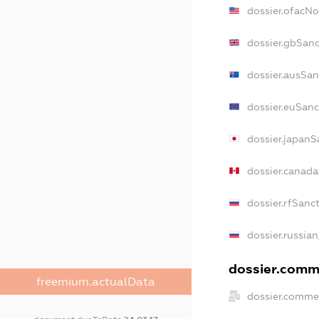
dossier.ofacN
dossier.gbSanc
dossier.ausSan
dossier.euSanc
dossier.japanS
dossier.canad
dossier.rfSanc
dossier.russian
dossier.comme
freemium.actualData
dossier.commer