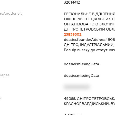
32014412
ersAndBenef:
РЕГІОНАЛЬНЕ ВІДДІЛЕННЯ
ОФІЦЕРІВ СПЕЦІАЛЬНИХ П
ОРГАНІЗОВАНОЮ ЗЛОЧИНН
ДНІПРОПЕТРОВСЬКІЙ ОБЛА
25839502
dossier.founderAddress
4908
ДНІПРО, ІНДУСТРІАЛЬНИЙ,
Розмір внеску до статутног
dossier.missingData
iaries:
dossier.missingData
XXXXXXXXXX
:
49055, ДНІПРОПЕТРОВСЬКА
КРАСНОГВАРДІЙСЬКИЙ, ВУ