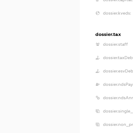
dossier.kveds:
dossier.tax
dossier.staff
dossier.taxDeb
dossier.esvDeb
dossier.ndsPay
dossier.ndsAn
dossier.single
dossier.non_pr