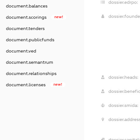
dossier.edrpo:
document.balances
dossier.found
document.scorings
new!
document.tenders
document.publicfunds
document.ved
document.semantrum
document.relationships
dossier.heads:
document.licenses
new!
dossier.benefic
dossier.smida:
dossier.address
dossier.capital: