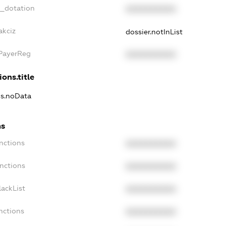
t_dotation
XXXXXXXXXX
akciz
dossier.notInList
xPayerReg
XXXXXXXXXX
ions.title
ns.noData
ns
nctions
XXXXXXXXXX
nctions
XXXXXXXXXX
ackList
XXXXXXXXXX
nctions
XXXXXXXXXX