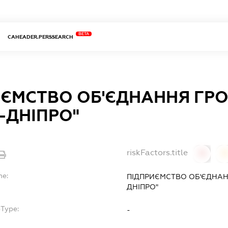
BETA
CAHEADER.PERSSEARCH
ИЄМСТВО ОБ'ЄДНАННЯ ГР
-ДНІПРО"
riskFactors.title
0
0
me:
ПІДПРИЄМСТВО ОБ'ЄДНАН
ДНІПРО"
bType:
-