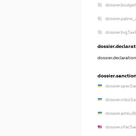
dossier.budge
dossier.palne_
dossier.bigTa
dossier.declarat
dossier.declaratio
dossier.sanctio
dossier.specSa
dossier.rnboSa
dossier.amkuBl
dossier.ofacSa