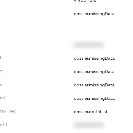
4 400 грн.
dossier.missingData
XXXXXXXXXX
t
dossier.missingData
t
dossier.missingData
er
dossier.missingData
nul
dossier.missingData
_tax_reg
dossier.notInList
ofit
XXXXXXXXXX