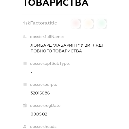
ТОВАРИСТВА
riskFactors.title
0
0
0
dossier.fullName:
ЛОМБАРД "ЛАБАРИНТ" У ВИГЛЯДІ
ПОВНОГО ТОВАРИСТВА
dossier.opfSubType:
-
dossier.edrpo:
32015086
dossier.regDate:
09.05.02
dossier.heads: