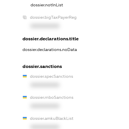
dossier.notInList
dossier.bigTaxPayerReg
XXXXXXXXXX
dossier.declarations.title
dossier.declarations.noData
dossier.sanctions
dossier.specSanctions
XXXXXXXXXX
dossier.rnboSanctions
XXXXXXXXXX
dossier.amkuBlackList
XXXXXXXXXX