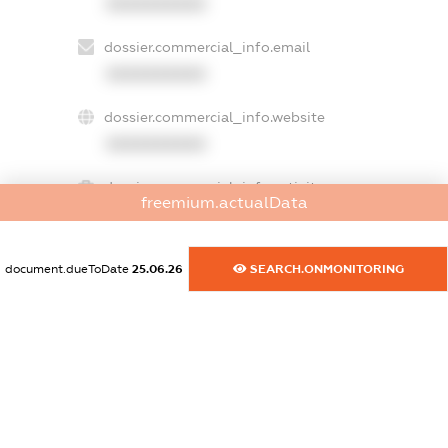
XXXXXXXXXX
dossier.commercial_info.email
XXXXXXXXXX
dossier.commercial_info.website
XXXXXXXXXX
dossier.commercial_info.activity
freemium.actualData
XXXXXXXXXX
document.dueToDate
25.06.26
SEARCH.ONMONITORING
freemium.exampleText_1
freemium.exampleText_2
freemium.anonymousPerSearch2
FREEMIUM.DETAILS
FREEMIUM.REGISTER