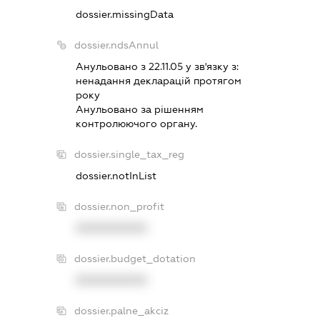
dossier.missingData
dossier.ndsAnnul
Анульовано з 22.11.05 у зв'язку з:
ненадання декларацiй протягом
року
Анульовано за рiшенням
контролюючого органу.
dossier.single_tax_reg
dossier.notInList
dossier.non_profit
XXXXXXXXXX
dossier.budget_dotation
XXXXXXXXXX
dossier.palne_akciz