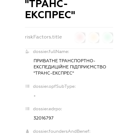
"ТРАНС-
ЕКСПРЕС"
riskFactors.title
0
0
0
dossier.fullName:
ПРИВАТНЕ ТРАНСПОРТНО-
ЕКСПЕДИЦІЙНЕ ПІДПРИЄМСТВО
"ТРАНС-ЕКСПРЕС"
dossier.opfSubType:
-
dossier.edrpo:
32016797
dossier.foundersAndBenef: