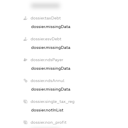
XXXXXXXXXX
dossier.taxDebt
dossier.missingData
dossier.esvDebt
dossier.missingData
dossier.ndsPayer
dossier.missingData
dossier.ndsAnnul
dossier.missingData
dossier.single_tax_reg
dossier.notInList
dossier.non_profit