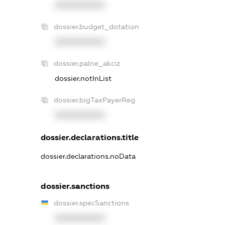
XXXXXXXXXX
dossier.budget_dotation
XXXXXXXXXX
dossier.palne_akciz
dossier.notInList
dossier.bigTaxPayerReg
XXXXXXXXXX
dossier.declarations.title
dossier.declarations.noData
dossier.sanctions
dossier.specSanctions
XXXXXXXXXX