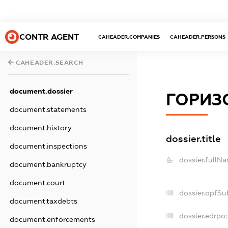
CONTR AGENT
CAHEADER.COMPANIES
CAHEADER.PERSONS
CAHEADER.SEARCH
document.dossier
ГОРИЗ
document.statements
document.history
dossier.title
document.inspections
dossier.fullN
document.bankruptcy
document.court
dossier.opfSu
document.taxdebts
dossier.edrpo:
document.enforcements