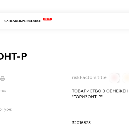
BETA
CAHEADER.PERSSEARCH
ОНТ-Р
riskFactors.title
0
ame:
ТОВАРИСТВО З ОБМЕЖЕН
"ГОРИЗОНТ-Р"
bType:
-
32016823