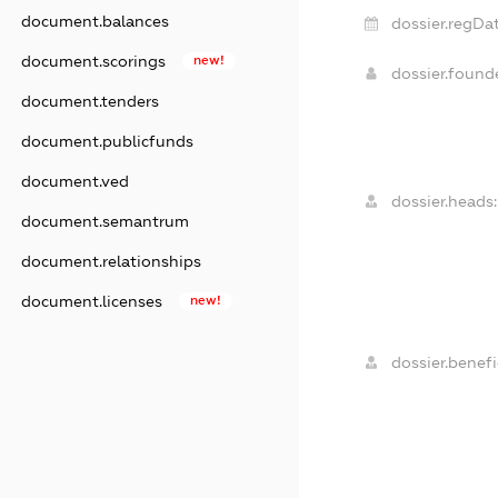
document.balances
dossier.regDat
document.scorings
new!
dossier.foun
document.tenders
document.publicfunds
document.ved
dossier.heads:
document.semantrum
document.relationships
document.licenses
new!
dossier.benefic