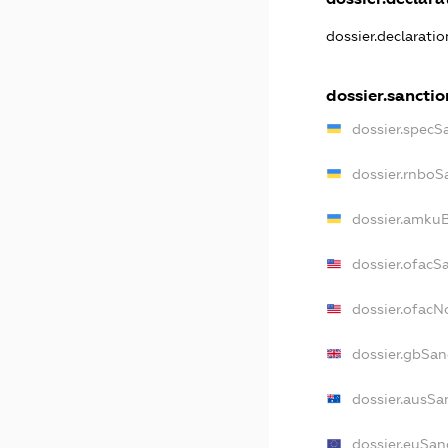
dossier.declarati
dossier.sanctio
dossier.specS
dossier.rnboS
dossier.amkuB
dossier.ofacS
dossier.ofac
dossier.gbSan
dossier.ausSa
dossier.euSan