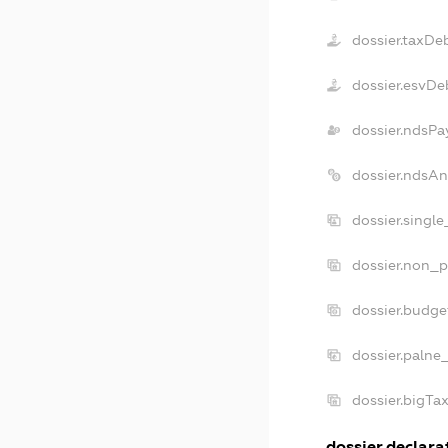
dossier.taxDe
dossier.esvDe
dossier.ndsPa
dossier.ndsAn
dossier.singl
dossier.non_p
dossier.budge
dossier.palne
dossier.bigTa
dossier.declarat