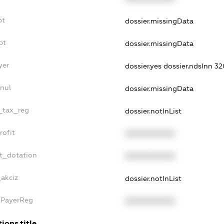
bt
dossier.missingData
bt
dossier.missingData
yer
dossier.yes
dossier.ndsInn 3
nul
dossier.missingData
e_tax_reg
dossier.notInList
rofit
XXXXXXXXXX
t_dotation
XXXXXXXXXX
_akciz
dossier.notInList
xPayerReg
XXXXXXXXXX
ions.title