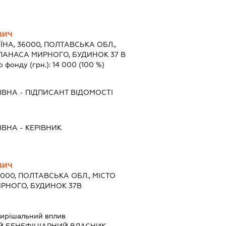
ВИЧ
ЇНА, 36000, ПОЛТАВСЬКА ОБЛ.,
ПАНАСА МИРНОГО, БУДИНОК 37 В
о фонду (грн.):
14 000
(100 %)
ІВНА
-
ПІДПИСАНТ
ВІДОМОСТІ
ІВНА
-
КЕРІВНИК
ВИЧ
6000, ПОЛТАВСЬКА ОБЛ., МІСТО
РНОГО, БУДИНОК 37В
ирішальний вплив
Й БЕНЕФІЦІАРНИЙ ВЛАСНИК