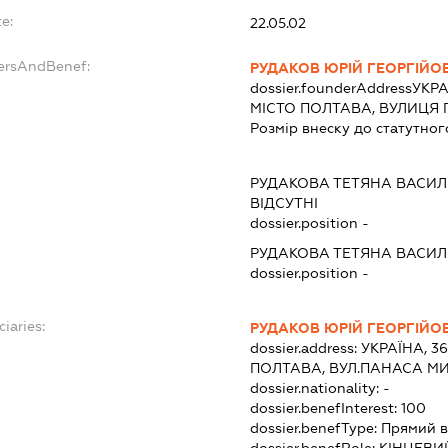
e:
22.05.02
dersAndBenef:
РУДАКОВ ЮРІЙ ГЕОРГІЙО
dossier.founderAddress
УКРА
МІСТО ПОЛТАВА, ВУЛИЦЯ 
Розмір внеску до статутног
РУДАКОВА ТЕТЯНА ВАСИЛ
ВІДСУТНІ
dossier.position -
РУДАКОВА ТЕТЯНА ВАСИЛ
dossier.position -
iaries:
РУДАКОВ ЮРІЙ ГЕОРГІЙО
dossier.address:
УКРАЇНА, 3
ПОЛТАВА, ВУЛ.ПАНАСА МИ
dossier.nationality:
-
dossier.benefInterest:
100
dossier.benefType:
Прямий в
dossier.benefRole:
КІНЦЕВИ