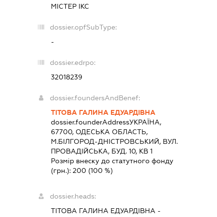
МІСТЕР ІКС
dossier.opfSubType:
-
dossier.edrpo:
32018239
dossier.foundersAndBenef:
ТІТОВА ГАЛИНА ЕДУАРДІВНА
dossier.founderAddress
УКРАЇНА,
67700, ОДЕСЬКА ОБЛАСТЬ,
М.БІЛГОРОД-ДНІСТРОВСЬКИЙ, ВУЛ.
ПРОВАДІЙСЬКА, БУД. 10, КВ 1
Розмір внеску до статутного фонду
(грн.):
200
(100 %)
dossier.heads:
ТІТОВА ГАЛИНА ЕДУАРДІВНА
-