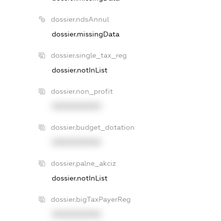
dossier.ndsAnnul
dossier.missingData
dossier.single_tax_reg
dossier.notInList
dossier.non_profit
XXXXXXXXXX
dossier.budget_dotation
XXXXXXXXXX
dossier.palne_akciz
dossier.notInList
dossier.bigTaxPayerReg
XXXXXXXXXX