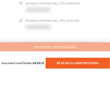
dossier.commercial_info.website
XXXXXXXXXX
dossier.commercial_info.activity
XXXXXXXXXX
freemium.actualData
freemium.exampleText_1
freemium.exampleText_2
freemium.anonymousPerSearch2
document.dueToDate
24.03.17
SEARCH.ONMONITORING
FREEMIUM.DETAILS
FREEMIUM.REGISTER