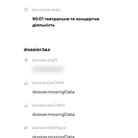
dossier.kveds:
90.01
театральна та концертна
діяльність
dossier.tax
dossier.staff
XXXXXXXXXX
dossier.taxDebt
dossier.missingData
dossier.esvDebt
dossier.missingData
dossier.ndsPayer
dossier.missingData