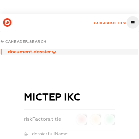
CAHEADER.GETTEST
CAHEADER.SEARCH
document.dossier
МІСТЕР ІКС
riskFactors.title
0
0
0
dossier.fullName: