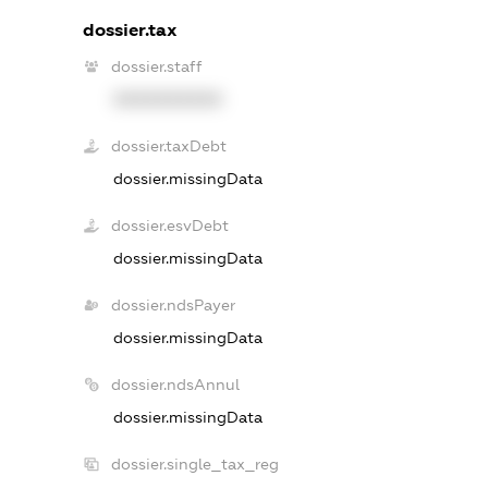
dossier.tax
dossier.staff
XXXXXXXXXX
dossier.taxDebt
dossier.missingData
dossier.esvDebt
dossier.missingData
dossier.ndsPayer
dossier.missingData
dossier.ndsAnnul
dossier.missingData
dossier.single_tax_reg