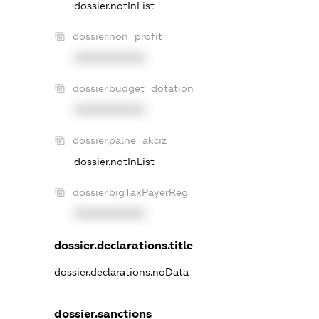
dossier.notInList
dossier.non_profit
XXXXXXXXXX
dossier.budget_dotation
XXXXXXXXXX
dossier.palne_akciz
dossier.notInList
dossier.bigTaxPayerReg
XXXXXXXXXX
dossier.declarations.title
dossier.declarations.noData
dossier.sanctions