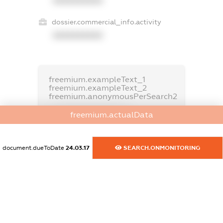
XXXXXXXXXX
dossier.commercial_info.activity
XXXXXXXXXX
freemium.exampleText_1
freemium.exampleText_2
freemium.anonymousPerSearch2
FREEMIUM.DETAILS
freemium.actualData
FREEMIUM.REGISTER
document.dueToDate
24.03.17
SEARCH.ONMONITORING