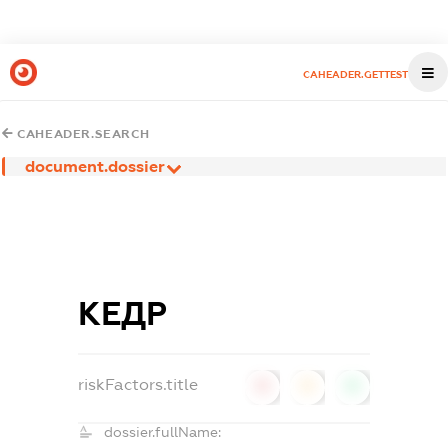
CAHEADER.GETTEST
CAHEADER.SEARCH
document.dossier
КЕДР
riskFactors.title
0
0
0
dossier.fullName: