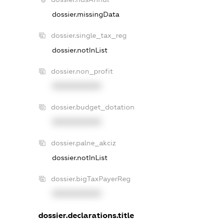
dossier.missingData
dossier.single_tax_reg
dossier.notInList
dossier.non_profit
XXXXXXXXXX
dossier.budget_dotation
XXXXXXXXXX
dossier.palne_akciz
dossier.notInList
dossier.bigTaxPayerReg
XXXXXXXXXX
dossier.declarations.title