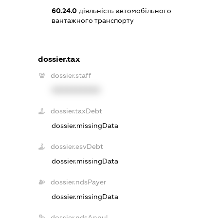
60.24.0
діяльність автомобільного
вантажного транспорту
dossier.tax
dossier.staff
XXXXXXXXXX
dossier.taxDebt
dossier.missingData
dossier.esvDebt
dossier.missingData
dossier.ndsPayer
dossier.missingData
dossier.ndsAnnul